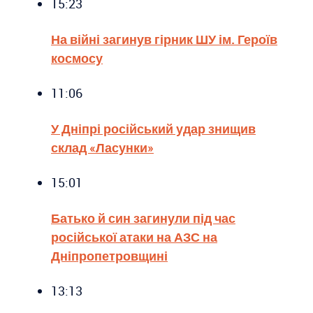
15:23
На війні загинув гірник ШУ ім. Героїв
космосу
11:06
У Дніпрі російський удар знищив
склад «Ласунки»
15:01
Батько й син загинули під час
російської атаки на АЗС на
Дніпропетровщині
13:13