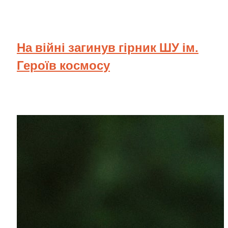
На війні загинув гірник ШУ ім.
Героїв космосу