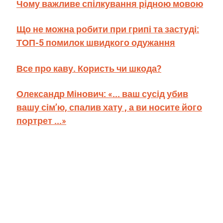
Чому важливе спілкування рідною мовою
Що не можна робити при грипі та застуді:
ТОП-5 помилок швидкого одужання
Все про каву. Користь чи шкода?
Олександр Мінович: «... ваш сусід убив
вашу сім’ю, спалив хату , а ви носите його
портрет ...»