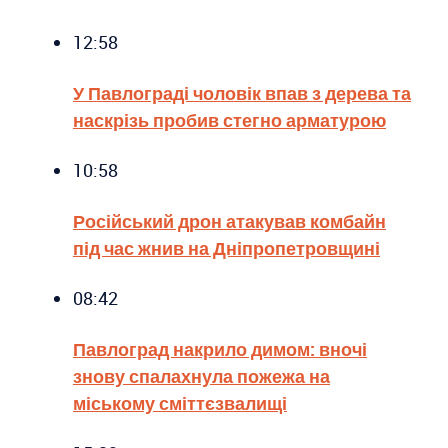
12:58
У Павлограді чоловік впав з дерева та
наскрізь пробив стегно арматурою
10:58
Російський дрон атакував комбайн
під час жнив на Дніпропетровщині
08:42
Павлоград накрило димом: вночі
знову спалахнула пожежа на
міському сміттєзвалищі