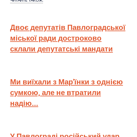
Двоє депутатів Павлоградської
міської ради достроково
склали депутатські мандати
Ми виїхали з Мар'їнки з однією
сумкою, але не втратили
надію...
У Павлограді російський удар