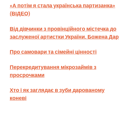
«А потім я стала українська партизанка»
(ВІДЕО)
Від дівчинки з провінційного містечка до
заслуженої артистки України. Божена Дар
Про самовари та сімейні цінності
Перекредитування мікрозаймів з
просрочками
Хто і як заглядає в зуби дарованому
коневі