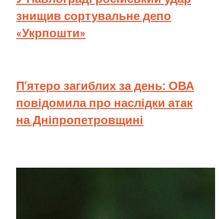
знищив сортувальне депо
«Укрпошти»
П’ятеро загиблих за день: ОВА
повідомила про наслідки атак
на Дніпропетровщині