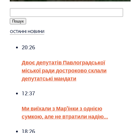
ОСТАННІ НОВИНИ
20:26
Двоє депутатів Павлоградської
міської ради достроково склали
депутатські мандати
12:37
Ми виїхали з Мар'їнки з однією
сумкою, але не втратили надію...
18:26