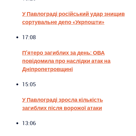
У Павлограді російський удар знищив
сортувальне депо «Укрпошти»
17:08
П’ятеро загиблих за день: ОВА
повідомила про наслідки атак на
Дніпропетровщині
15:05
У Павлограді зросла кількість
загиблих після ворожої атаки
13:06