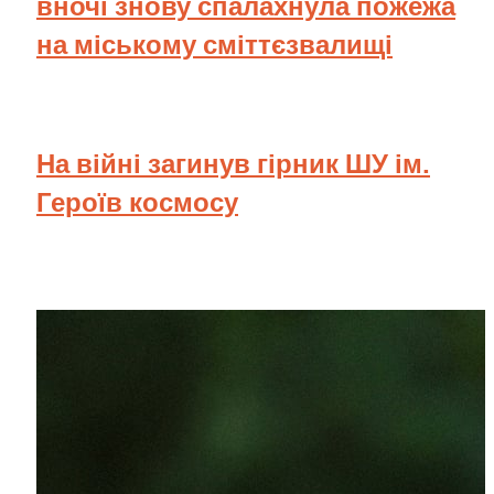
вночі знову спалахнула пожежа
на міському сміттєзвалищі
На війні загинув гірник ШУ ім.
Героїв космосу