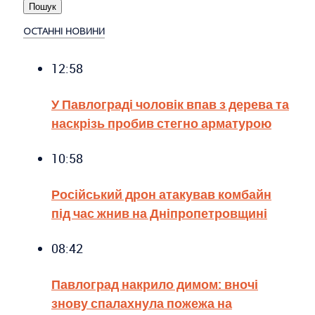
ОСТАННІ НОВИНИ
12:58
У Павлограді чоловік впав з дерева та
наскрізь пробив стегно арматурою
10:58
Російський дрон атакував комбайн
під час жнив на Дніпропетровщині
08:42
Павлоград накрило димом: вночі
знову спалахнула пожежа на