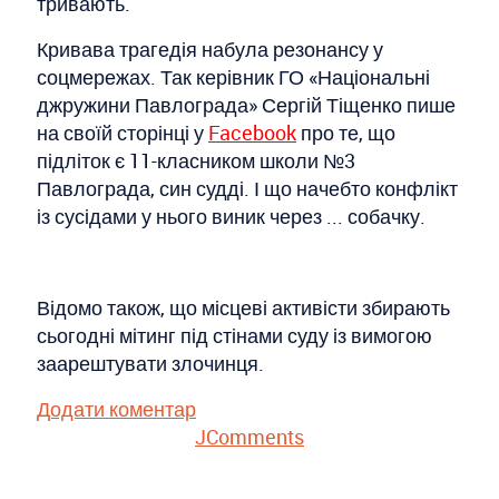
тривають.
Кривава трагедія набула резонансу у
соцмережах. Так керівник ГО «Національні
джружини Павлограда» Сергій Тіщенко пише
на своїй сторінці у
Facebook
про те, що
підліток є 11-класником школи №3
Павлограда, син судді. І що начебто конфлікт
із сусідами у нього виник через ... собачку.
Відомо також, що місцеві активісти збирають
сьогодні мітинг під стінами суду із вимогою
заарештувати злочинця.
Додати коментар
JComments