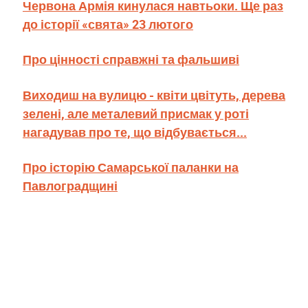
Червона Армія кинулася навтьоки. Ще раз
до історії «свята» 23 лютого
Про цінності справжні та фальшиві
Виходиш на вулицю - квіти цвітуть, дерева
зелені, але металевий присмак у роті
нагадував про те, що відбувається...
Про історію Самарської паланки на
Павлоградщині