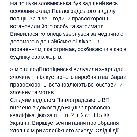
На пошуки зловмисника був задіяний весь
особовий склад Павлоградського відділу
поліції. За лічені години правоохоронці
встановили його особу та затримали.
Виявилося, хлопець звернувся за медичною
допомогою до найближчої лікарні з
пораненням, яке отримав, розбиваючи вікно в
будинку своїх жертв.
З місця події поліцейські вилучили знаряддя
злочину – ніж кустарного виробництва. Зараз
правоохоронці встановлюють всі обставини
злочину та мотив.
Слідчим відділом Павлоградського ВП
внесено відомості до ЄРДР з правовою
кваліфікацією за п. 1, п. 2 ч. 2 ст. 115 КК
України. Вирішується питання про обрання
хлопцю міри запобіжного заходу. Слідчі дії