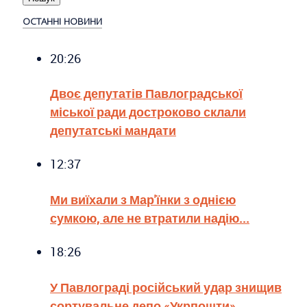
ОСТАННІ НОВИНИ
20:26
Двоє депутатів Павлоградської
міської ради достроково склали
депутатські мандати
12:37
Ми виїхали з Мар'їнки з однією
сумкою, але не втратили надію...
18:26
У Павлограді російський удар знищив
сортувальне депо «Укрпошти»