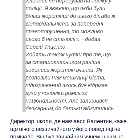
Хлопець не перебував на обліку у
поліції. Я вважаю, що якби були
більш жорсткіші до нього дії, або ж
відповідальність за попередні
правопорушення, то можливо
цього б не сталось», – додав
Сергій Тіщенко.
Ходять також чутки про те, що
за старшокласником раніше
водились жорстокі вчинки. Як
розповіли нам мешканці міста,
підозрюваний якось був відрізав
вухо у чоловіка ромської
національності. Але залишився
безкарним, бо батьки відкупились.
Директор школи, де навчався Валентин, каже,
що нічого незвичайного у його поведінці не
помічала. Він був звичайним учнем, нічим не