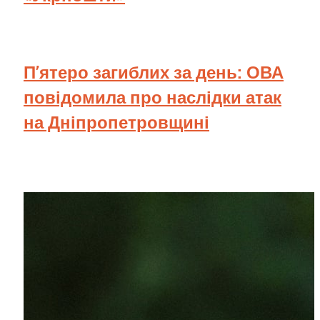
П’ятеро загиблих за день: ОВА
повідомила про наслідки атак
на Дніпропетровщині