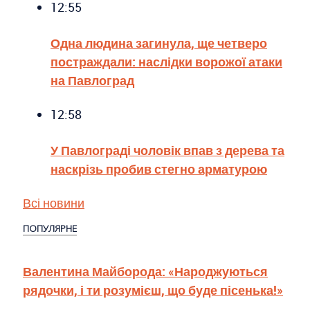
12:55
Одна людина загинула, ще четверо
постраждали: наслідки ворожої атаки
на Павлоград
12:58
У Павлограді чоловік впав з дерева та
наскрізь пробив стегно арматурою
Всі новини
ПОПУЛЯРНЕ
Валентина Майборода: «Народжуються
рядочки, і ти розумієш, що буде пісенька!»