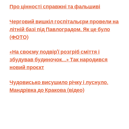
Про цінності справжні та фальшиві
Черговий вишкіл госпітальєри провели на
літній базі під Павлоградом. Як це було
(ФОТО)
«На своєму подвір'ї розгріб сміття і
збудував будиночок...» Так народився
новий проєкт
Чудовисько висушило річку і луснуло.
Мандрівка до Кракова (відео)