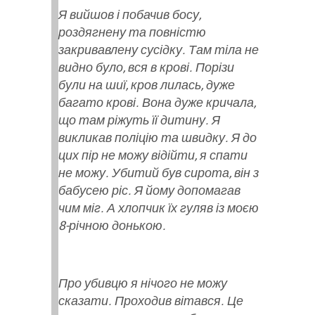
Я вийшов і побачив босу,
роздягнену та повністю
закривавлену сусідку. Там тіла не
видно було, вся в крові. Порізи
були на шиї, кров лилась, дуже
багато крові. Вона дуже кричала,
що там ріжуть її дитину. Я
викликав поліцію та швидку. Я до
цих пір не можу відійти, я спати
не можу. Убитий був сирота, він з
бабусею ріс. Я йому допомагав
чим міг. А хлопчик їх гуляв із моєю
8-річною донькою.
Про убивцю я нічого не можу
сказати. Проходив вітався. Це