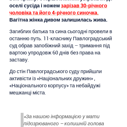
оселі сусіда і ножем
зарізав 30-річного
чоловіка та його 4-річного синочка
.
Вагітна жінка дивом залишилась жива.
Загиблих батька та сина сьогодні провели в
останню путь. 11-класнику Павлоградський
суд обрав запобіжний захід – тримання під
вартою упродовж 60 днів без права на
заставу.
До стін Павлоградського суду прийшли
активісти із «Національних дружин» ,
«Національного корпусу» та небайдужі
мешканці міста.
«За нашою інформацією у мати
підозрюваного – колишній голова