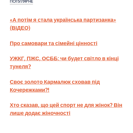
ПОПУЛЯРНЕ
«А потім я стала українська партизанка»
(ВІДЕО)
Про самовари та сімейні цінності
УЖКГ, ПЖС, ОСББ: чи будет світло в кінці
тунеля?
Своє золото Кармалюк сховав під
Кочережками?!
Хто сказав, що цей спорт не для жінок? Він
лише додає жіночності