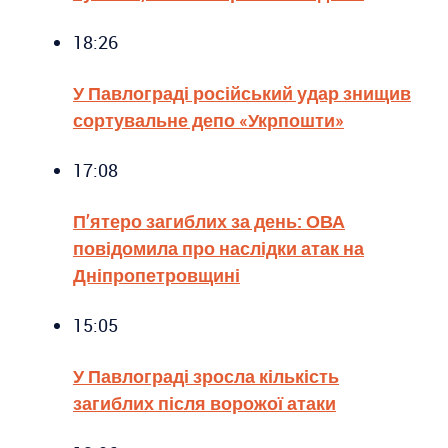
18:26
У Павлограді російський удар знищив
сортувальне депо «Укрпошти»
17:08
П’ятеро загиблих за день: ОВА
повідомила про наслідки атак на
Дніпропетровщині
15:05
У Павлограді зросла кількість
загиблих після ворожої атаки