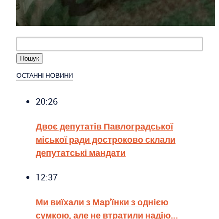
ОСТАННІ НОВИНИ
20:26
Двоє депутатів Павлоградської
міської ради достроково склали
депутатські мандати
12:37
Ми виїхали з Мар'їнки з однією
сумкою, але не втратили надію...