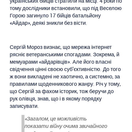
українських бійців стратили на місці. 4 роки по
тому дослідники встановили, що під Веселою
Горою загинуло 17 бійців батальйону
«Айдар», деякі зникли без вісти.
Сергій Мороз визнає, що мережа інтернет
рясніє ветеранськими спогадами. Зокрема, й
мемуарами «айдарівців». Але його власні
свідчення цінні своєю суб’єктивністю. До того
ж вони викладені не хаотично, а системно, за
правилами щоденникового жанру. Річ у тому,
що Сергій за фахом історик, тож беручи до
рук олівця, знав, що і в якому порядку
записувати.
«Загалом, це можливість
показати війну очима звичайного