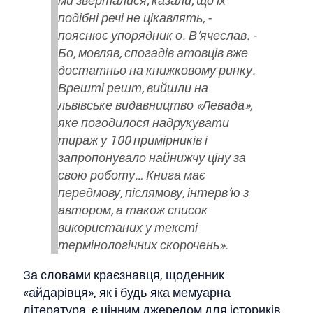
ми зверталися, казали, що їх
подібні речі не цікавлять, -
пояснює упорядник о. В’ячеслав. -
Бо, мовляв, спогадів атовців вже
достатньо на книжковому ринку.
Врешті решт, вийшли на
львівське видавництво «Левада»,
яке погодилося надрукувати
тираж у 100 примірників і
запропонувало найнижчу ціну за
свою роботу… Книга має
передмову, післямову, інтерв’ю з
автором, а також список
використаних у тексті
термінологічних скорочень».
За словами краєзнавця, щоденник
«айдарівця», як і будь-яка мемуарна
література, є цінним джерелом для істориків.