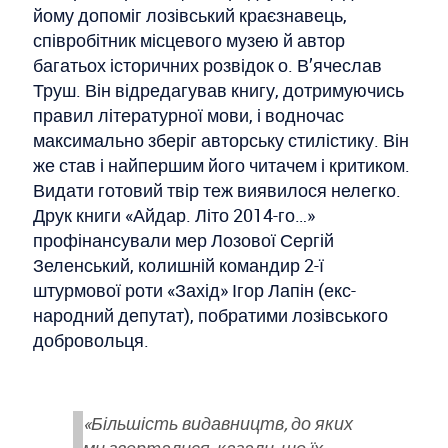
йому допоміг лозівський краєзнавець,
співробітник місцевого музею й автор
багатьох історичних розвідок о. В’ячеслав
Труш. Він відредагував книгу, дотримуючись
правил літературної мови, і водночас
максимально зберіг авторську стилістику. Він
же став і найпершим його читачем і критиком.
Видати готовий твір теж виявилося нелегко.
Друк книги «Айдар. Літо 2014-го…»
профінансували мер Лозової Сергій
Зеленський, колишній командир 2-ї
штурмової роти «Захід» Ігор Лапін (екс-
народний депутат), побратими лозівського
добровольця.
«Більшість видавництв, до яких