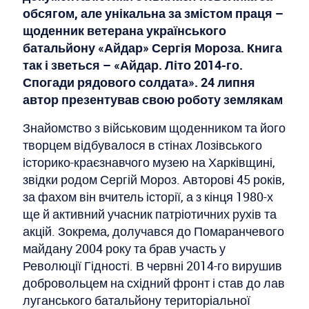
обсягом, але унікальна за змістом праця –
щоденник ветерана українського
батальйону «Айдар» Сергія Мороза. Книга
так і зветься – «Айдар. Літо 2014-го.
Спогади рядового солдата». 24 липня
автор презентував свою роботу землякам
Знайомство з військовим щоденником та його
творцем відбувалося в стінах Лозівського
історико-краєзнавчого музею на Харківщині,
звідки родом Сергій Мороз. Авторові 45 років,
за фахом він вчитель історії, а з кінця 1980-х
ще й активний учасник патріотичних рухів та
акцій. Зокрема, долучався до Помаранчевого
майдану 2004 року та брав участь у
Революції Гідності. В червні 2014-го вирушив
добровольцем на східний фронт і став до лав
луганського батальйону територіальної