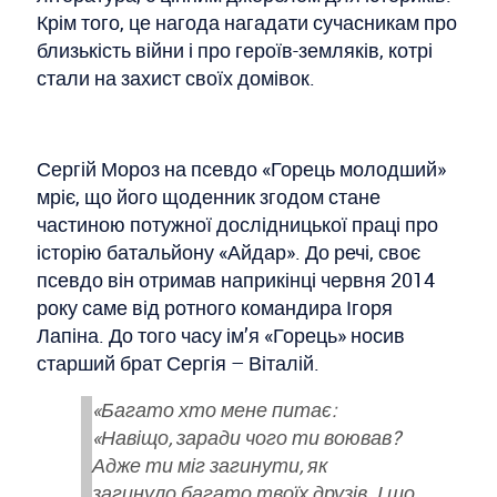
Крім того, це нагода нагадати сучасникам про
близькість війни і про героїв-земляків, котрі
стали на захист своїх домівок.
Сергій Мороз на псевдо «Горець молодший»
мріє, що його щоденник згодом стане
частиною потужної дослідницької праці про
історію батальйону «Айдар». До речі, своє
псевдо він отримав наприкінці червня 2014
року саме від ротного командира Ігоря
Лапіна. До того часу ім’я «Горець» носив
старший брат Сергія – Віталій.
«Багато хто мене питає:
«Навіщо, заради чого ти воював?
Адже ти міг загинути, як
загинуло багато твоїх друзів. І що