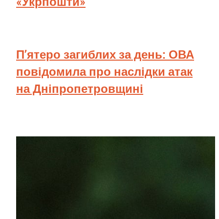
«Укрпошти»
П’ятеро загиблих за день: ОВА
повідомила про наслідки атак
на Дніпропетровщині