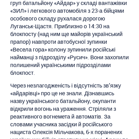
груп батальйону «Айдар» у складі вантажівки
«ЗИЛ» і легкового автомобіля з 23-а бійцями
особового складу рухалася дорогою
Луганськ-Щастя. Приблизно о 14:30 на
блокпосту (над ним ще майорів український
прапор) навпроти автобусної зупинки
«Весела гора» колону зупинили російські
найманці з підрозділу «Русич». Вони захопили
полишений українськими підрозділами
блокпост.
Через незлагодженість і відсутність зв’язку
«айдарівці» про це не знали. Дізнавшись
назву українського батальйону, окупанти
відкрили вогонь на ураження. Стріляли з
реактивного вогнемета й автоматів. За
словами учасника засідки й російського
нациста Олексія Мільчакова, 6-х поранених