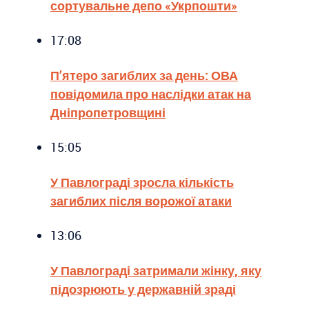
сортувальне депо «Укрпошти»
17:08
П’ятеро загиблих за день: ОВА
повідомила про наслідки атак на
Дніпропетровщині
15:05
У Павлограді зросла кількість
загиблих після ворожої атаки
13:06
У Павлограді затримали жінку, яку
підозрюють у державній зраді