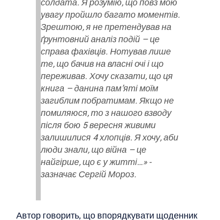
солдата. Я розумію, що повз мою
увагу пройшло багато моментів.
Зрештою, я не претендував на
ґрунтовний аналіз подій – це
справа фахівців. Нотував лише
те, що бачив на власні очі і що
переживав. Хочу сказати, що ця
книга – данина пам’яті моїм
загиблим побратимам. Якщо не
помиляюся, то з нашого взводу
після бою 5 вересня живими
залишилися 4 хлопців. Я хочу, аби
люди знали, що війна – це
найгірше, що є у житті…» -
зазначає Сергій Мороз.
Автор говорить, що впорядкувати щоденник