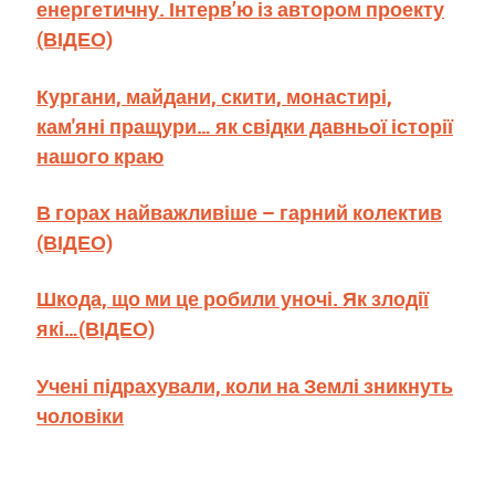
енергетичну. Інтерв’ю із автором проекту
(ВІДЕО)
Кургани, майдани, скити, монастирі,
кам'яні пращури… як свідки давньої історії
нашого краю
В горах найважливіше – гарний колектив
(ВІДЕО)
Шкода, що ми це робили уночі. Як злодії
які…(ВІДЕО)
Учені підрахували, коли на Землі зникнуть
чоловіки