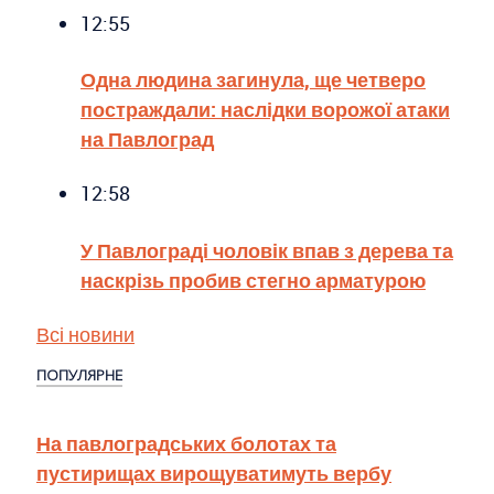
12:55
Одна людина загинула, ще четверо
постраждали: наслідки ворожої атаки
на Павлоград
12:58
У Павлограді чоловік впав з дерева та
наскрізь пробив стегно арматурою
Всі новини
ПОПУЛЯРНЕ
На павлоградських болотах та
пустирищах вирощуватимуть вербу