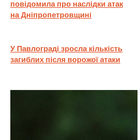
повідомила про наслідки атак
на Дніпропетровщині
У Павлограді зросла кількість
загиблих після ворожої атаки