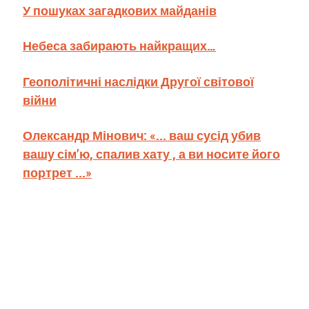
У пошуках загадкових майданів
Небеса забирають найкращих…
Геополітичні наслідки Другої світової
війни
Олександр Мінович: «... ваш сусід убив
вашу сім’ю, спалив хату , а ви носите його
портрет ...»