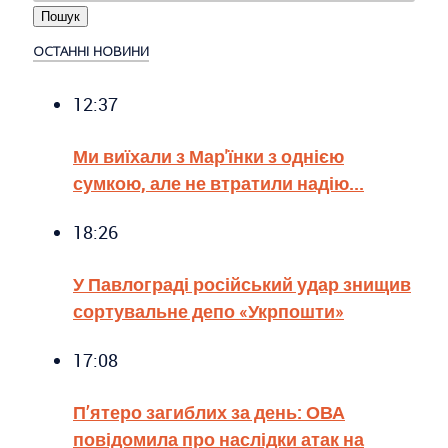
ОСТАННІ НОВИНИ
12:37
Ми виїхали з Мар'їнки з однією
сумкою, але не втратили надію...
18:26
У Павлограді російський удар знищив
сортувальне депо «Укрпошти»
17:08
П’ятеро загиблих за день: ОВА
повідомила про наслідки атак на