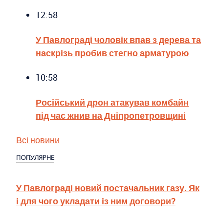
12:58
У Павлограді чоловік впав з дерева та
наскрізь пробив стегно арматурою
10:58
Російський дрон атакував комбайн
під час жнив на Дніпропетровщині
Всі новини
ПОПУЛЯРНЕ
У Павлограді новий постачальник газу. Як
і для чого укладати із ним договори?