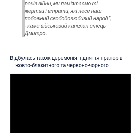
років війни, ми пам'ятаємо ті
жертви і втрати, які несе наш
побожний свободолюбивий народ",
- каже військовий капелан отець
Дмитро.
Відбулась також церемонія підняття прапорів
— жовто-блакитного та червоно-чорного.