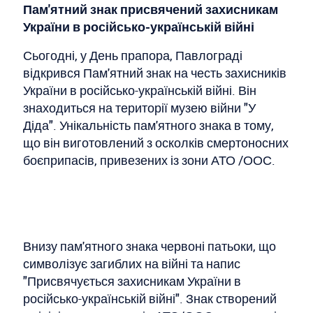
Пам'ятний знак присвячений захисникам
України в російсько-українській війні
Сьогодні, у День прапора, Павлограді
відкрився Пам'ятний знак на честь захисників
України в російсько-українській війні. Він
знаходиться на території музею війни "У
Діда". Унікальність пам'ятного знака в тому,
що він виготовлений з осколків смертоносних
боєприпасів, привезених із зони АТО /ООС.
Внизу пам'ятного знака червоні патьоки, що
символізує загиблих на війні та напис
"Присвячується захисникам України в
російсько-українській війні". Знак створений