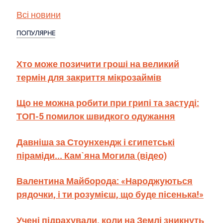
Всі новини
ПОПУЛЯРНЕ
Хто може позичити гроші на великий
термін для закриття мікрозаймів
Що не можна робити при грипі та застуді:
ТОП-5 помилок швидкого одужання
Давніша за Стоунхендж і єгипетські
піраміди... Кам`яна Могила (відео)
Валентина Майборода: «Народжуються
рядочки, і ти розумієш, що буде пісенька!»
Учені підрахували, коли на Землі зникнуть