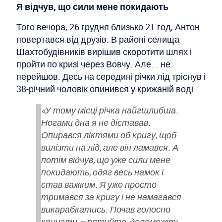
Я відчув, що сили мене покидають
Того вечора, 26 грудня близько 21 год, Антон
повертався від друзів. В районі селища
Шахтобудівників вирішив скоротити шлях і
пройти по кризі через Вовчу. Але... не
перейшов. Десь на середині річки лід тріснув і
38-річний чоловік опинився у крижаній воді.
«У тому місці річка найгшлибша.
Ногами дна я не діставав.
Опирався ліктями об кригу, щоб
вилізти на лід, але він ламався. А
потім відчув, що уже сили мене
покидають, одяг весь намок і
став важким. Я уже просто
тримався за кригу і не намагався
викарабкатись. Почав голосно
кричати – рятуйте, допоможіть.