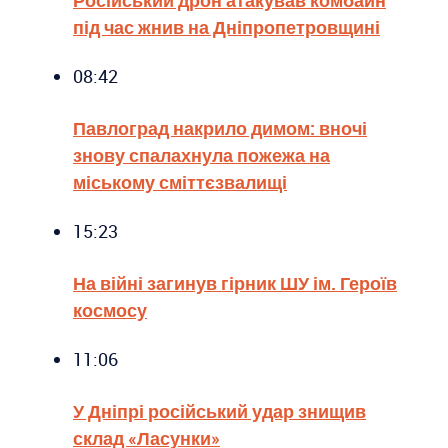
під час жнив на Дніпропетровщині
08:42
Павлоград накрило димом: вночі
знову спалахнула пожежа на
міському сміттєзвалищі
15:23
На війні загинув гірник ШУ ім. Героїв
космосу
11:06
У Дніпрі російський удар знищив
склад «Ласунки»