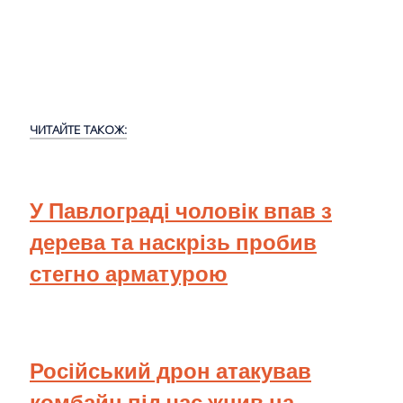
ЧИТАЙТЕ ТАКОЖ:
У Павлограді чоловік впав з
дерева та наскрізь пробив
стегно арматурою
Російський дрон атакував
комбайн під час жнив на