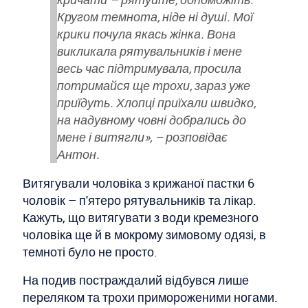
Кругом темнота, ніде ні душі. Мої
крики почула якась жінка. Вона
викликала рятувальників і мене
весь час підтримувала, просила
потримайся ще трохи, зараз уже
приїдуть. Хлопці приїхали швидко,
на надувному човні добрались до
мене і витягли», – розповідає
Антон.
Витягували чоловіка з крижаної пастки 6
чоловік – п'ятеро рятувальників та лікар.
Кажуть, що витягувати з води кремезного
чоловіка ще й в мокрому зимовому одязі, в
темноті було не просто.
На подив постраждалий відбувся лише
переляком та трохи примороженими ногами.