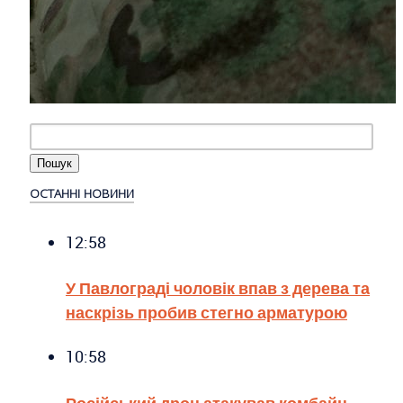
ОСТАННІ НОВИНИ
12:58
У Павлограді чоловік впав з дерева та
наскрізь пробив стегно арматурою
10:58
Російський дрон атакував комбайн