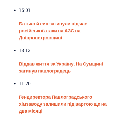
15:01
Батько й син загинули під час
російської атаки на АЗС на
Дніпропетровщині
13:13
Віддав життя за Україну. На Сумщині
загинув павлоградець
11:20
Гендиректора Павлоградського
хімзаводу залишили під вартою ще на
два місяці