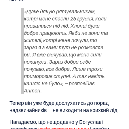
«Дуже дякую рятувальникам,
котрі мене спасли 26 грудня, коли
провалився під лід. Хлопці дуже
добре працюють. Якби не вони та
жителі, котрі мене почули, то
зараз я з вами тут не розмовляв
би. Я вже відчував, що мене сили
покинули. Зараз добре себе
почуваю, все добре. Лише трохи
приморозив ступні. А так навіть
кашлю не було», – розповідає
Антон.
Тепер він уже буде дослухатись до порад
надзвичайників – не виходити на крихкий лід.
Нагадаємо, що нещодавно у Богуславі
чоловік теж
хотів скоротити шлях
і пройти