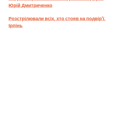
Юрій Дмитриченко
Розстрілювали всіх, хто стояв на подвір’ї.
Ірпінь