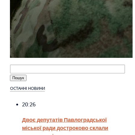
ОСТАННІ НОВИНИ
20:26
Двоє депутатів Павлоградської
міської ради достроково склали