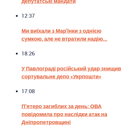
депутатські мандати
12:37
Ми виїхали з Мар'їнки з однією
сумкою, але не втратили надію...
18:26
У Павлограді російський удар знищив
сортувальне депо «Укрпошти»
17:08
П’ятеро загиблих за день: ОВА
повідомила про наслідки атак на
Дніпропетровщині