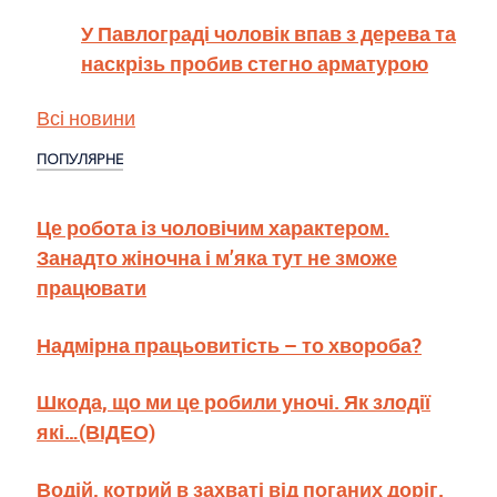
У Павлограді чоловік впав з дерева та
наскрізь пробив стегно арматурою
Всі новини
ПОПУЛЯРНЕ
Це робота із чоловічим характером.
Занадто жіночна і м’яка тут не зможе
працювати
Надмірна працьовитість – то хвороба?
Шкода, що ми це робили уночі. Як злодії
які…(ВІДЕО)
Водій, котрий в захваті від поганих доріг.