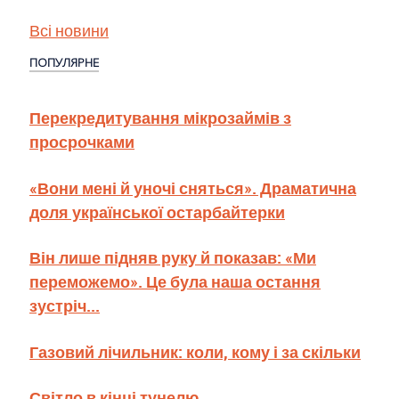
Всі новини
ПОПУЛЯРНЕ
Перекредитування мікрозаймів з
просрочками
«Вони мені й уночі сняться». Драматична
доля української остарбайтерки
Він лише підняв руку й показав: «Ми
переможемо». Це була наша остання
зустріч...
Газовий лічильник: коли, кому і за скільки
Світло в кінці тунелю