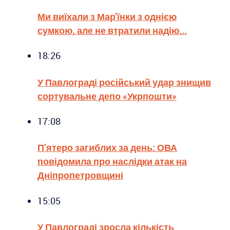
Ми виїхали з Мар'їнки з однією
сумкою, але не втратили надію...
18:26
У Павлограді російський удар знищив
сортувальне депо «Укрпошти»
17:08
П’ятеро загиблих за день: ОВА
повідомила про наслідки атак на
Дніпропетровщині
15:05
У Павлограді зросла кількість