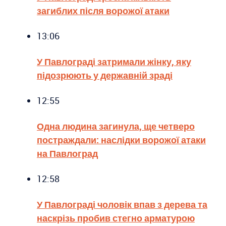
загиблих після ворожої атаки
13:06
У Павлограді затримали жінку, яку
підозрюють у державній зраді
12:55
Одна людина загинула, ще четверо
постраждали: наслідки ворожої атаки
на Павлоград
12:58
У Павлограді чоловік впав з дерева та
наскрізь пробив стегно арматурою