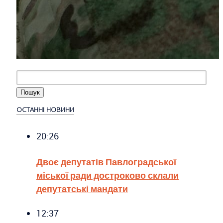
ОСТАННІ НОВИНИ
20:26
Двоє депутатів Павлоградської
міської ради достроково склали
депутатські мандати
12:37