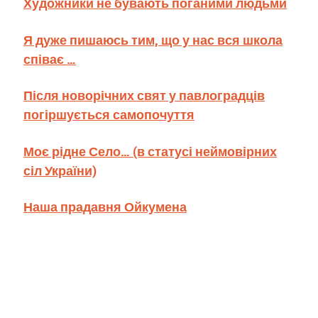
Художники не бувають поганими людьми
Я дуже пишаюсь тим, що у нас вся школа
співає …
Після новорічних свят у павлоградців
погіршується самопочуття
Моє рідне Село… (в статусі неймовірних
сіл України)
Наша прадавня Ойкумена