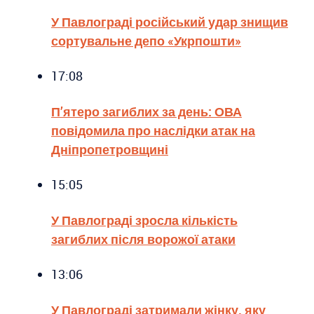
У Павлограді російський удар знищив
сортувальне депо «Укрпошти»
17:08
П’ятеро загиблих за день: ОВА
повідомила про наслідки атак на
Дніпропетровщині
15:05
У Павлограді зросла кількість
загиблих після ворожої атаки
13:06
У Павлограді затримали жінку, яку