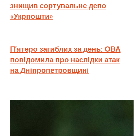
знищив сортувальне депо
«Укрпошти»
П’ятеро загиблих за день: ОВА
повідомила про наслідки атак
на Дніпропетровщині