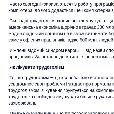
Часто сьогодні «зариваються» в роботу програміс
комп'ютера, до чого додається ще і комп'ютерна з
Сьогодні трудоголізм охопив всю земну кулю. Ця п
американська економіка щорічно втрачає 300 млрд.
жоден людський організм не в змозі витримати бо
саме у офісних працівників, адже 600 млн. люде
У Японії відомий синдром Кароші — від назви японс
працівників. За останнє десятиліття перевтома за
Як лікувати трудоголізм
Те, що трудоголізм — це хвороба, вже встановлен
усвідомлює свої проблеми і згадає про нормальн
трудоголізмом. Лікування грунтується на комплек
трудоголіка необхідно змушувати більше рухатис
захворювань.
Ми вже сказали вище, що трудоголік заподіює шко