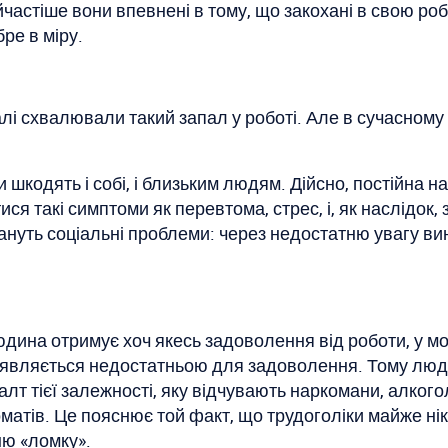
частіше вони впевнені в тому, що закохані в свою робо
ре в міру.
алі схвалювали такий запал у роботі. Але в сучасному 
кодять і собі, і близьким людям. Дійсно, постійна н
ся такі симптоми як перевтома, стрес, і, як наслідок,
нуть соціальні проблеми: через недостатню увагу вин
людина отримує хоч якесь задоволення від роботи, у 
иявляється недостатньою для задоволення. Тому лю
алт тієї залежності, яку відчувають наркомани, алкого
томатів. Це пояснює той факт, що трудоголіки майже н
ню «ломку».