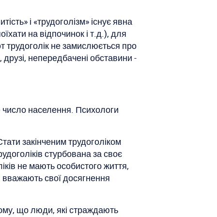
ість» і «трудоголізм» існує явна
хати на відпочинок і т.д.), для
 от трудоголік не замислюється про
 друзі, непередбачені обставини -
е число населення. Психологи
Стати закінченим трудоголіком
рудоголіків стурбована за своє
ліків не мають особистого життя,
 і вважають свої досягнення
ому, що люди, які страждають