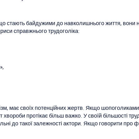
що стають байдужими до навколишнього життя, вони не
і риси справжнього трудоголіка:
»,
зм, має своїх потенційних жертв. Якщо шопоголиками с
т хвороби протікає більш важко. У своїй більшості тр
ьні до такої залежності актори. Якщо говорити про фіз