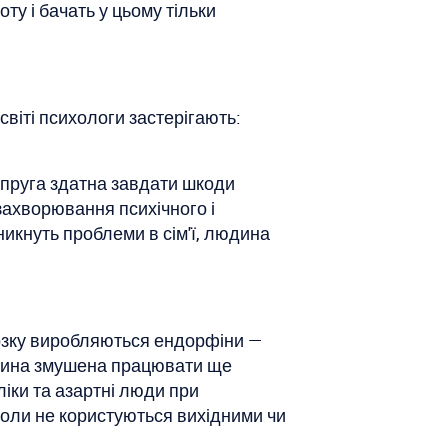
ту і бачать у цьому тільки
світі психологи застерігають:
апруга здатна завдати шкоди
 захворювання психічного і
икнуть проблеми в сім'ї, людина
мозку виробляються ендорфіни —
дина змушена працювати ще
ліки та азартні люди при
іколи не користуються вихідними чи