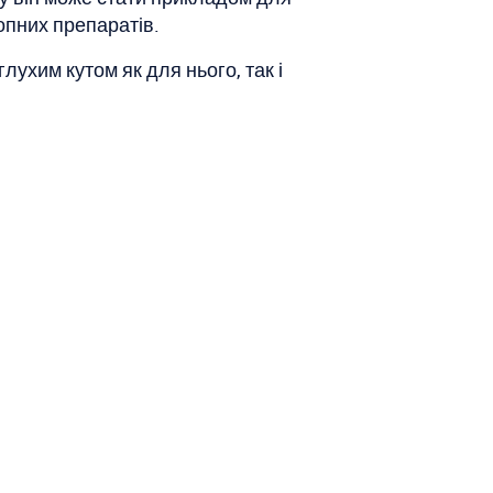
опних препаратів.
лухим кутом як для нього, так і