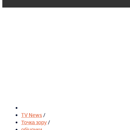
TV News
/
Точка зору
/
обіцянки