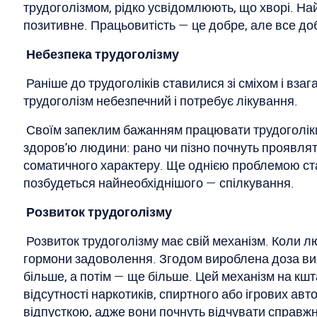
трудоголізмом, рідко усвідомлюють, що хворі. Най
позитивне. Працьовитість — це добре, але все доб
Небезпека трудоголізму
Раніше до трудоголіків ставилися зі сміхом і взаг
трудоголізм небезпечний і потребує лікування.
Своїм запеклим бажанням працювати трудоголіки ш
здоров'ю людини: рано чи пізно почнуть проявляти
соматичного характеру. Ще однією проблемою ста
позбудеться найнеобхіднішого — спілкування.
Розвиток трудоголізму
Розвиток трудоголізму має свій механізм. Коли 
гормони задоволення. Згодом вироблена доза в
більше, а потім — ще більше. Цей механізм на кшт
відсутності наркотиків, спиртного або ігрових ав
відпусткою, адже вони почнуть відчувати справж