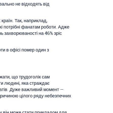
вально не відходять від
країн. Так, наприклад,
які потрібні фанатам роботи. Адже
ь захворюваності на 46% зріс
ти в офісі помер один з
жати, що трудоголік сам
ти людині, яка страждає
ратів. Дуже важливий момент —
причиною цілого ряду небезпечних
ку він може стати прикладом для