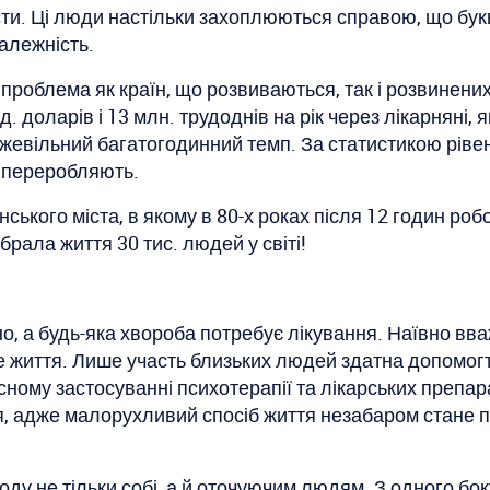
ти. Ці люди настільки захоплюються справою, що бук
алежність.
роблема як країн, що розвиваються, так і розвинених 
 доларів і 13 млн. трудоднів на рік через лікарняні, 
жевільний багатогодинний темп. За статистикою рівен
й переробляють.
ького міста, в якому в 80-х роках після 12 годин робо
брала життя 30 тис. людей у світі!
о, а будь-яка хвороба потребує лікування. Наївно вва
е життя. Лише участь близьких людей здатна допомог
сному застосуванні психотерапії та лікарських препа
я, адже малорухливий спосіб життя незабаром стане 
ду не тільки собі, а й оточуючим людям. З одного бо