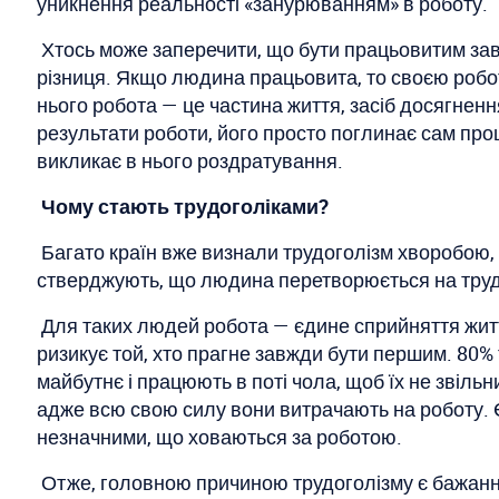
уникнення реальності «занурюванням» в роботу.
Хтось може заперечити, що бути працьовитим завж
різниця. Якщо людина працьовита, то своєю робото
нього робота — це частина життя, засіб досягненн
результати роботи, його просто поглинає сам проц
викликає в нього роздратування.
Чому стають трудоголіками?
Багато країн вже визнали трудоголізм хворобою,
стверджують, що людина перетворюється на трудог
Для таких людей робота — єдине сприйняття життя
ризикує той, хто прагне завжди бути першим. 80% 
майбутнє і працюють в поті чола, щоб їх не звіль
адже всю свою силу вони витрачають на роботу. Є 
незначними, що ховаються за роботою.
Отже, головною причиною трудоголізму є бажання