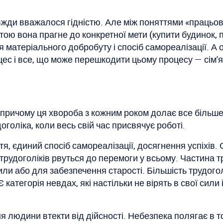
ди вважалося гідністю. Але між поняттями «працьовит
ю вона прагне до конкретної мети (купити будинок, пої
я матеріального добробуту і спосіб самореалізації. А
ес і все, що може перешкодити цьому процесу — сім'я,
 причому ця хвороба з кожним роком долає все більш
оліка, коли весь свій час присвячує роботі.
, єдиний спосіб самореалізації, досягнення успіхів. 
трудоголіків рвуться до перемоги у всьому. Частина т
нили або для забезпечення старості. Більшість трудого
категорія невдах, які настільки не вірять в свої сили
 людини втекти від дійсності. Небезпека полягає в т