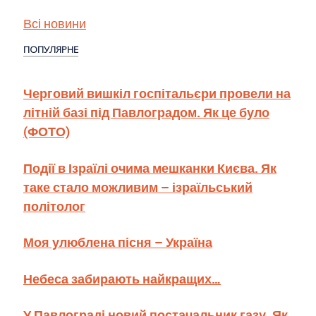
Всі новини
ПОПУЛЯРНЕ
Черговий вишкіл госпітальєри провели на
літній базі під Павлоградом. Як це було
(ФОТО)
Події в Ізраїлі очима мешканки Києва. Як
таке стало можливим – ізраїльський
політолог
Моя улюблена пісня – Україна
Небеса забирають найкращих…
У Павлограді новий постачальник газу. Як