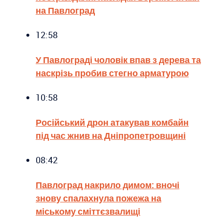
на Павлоград
12:58
У Павлограді чоловік впав з дерева та
наскрізь пробив стегно арматурою
10:58
Російський дрон атакував комбайн
під час жнив на Дніпропетровщині
08:42
Павлоград накрило димом: вночі
знову спалахнула пожежа на
міському сміттєзвалищі