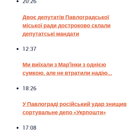
20:26
Двоє депутатів Павлоградської
міської ради достроково склали
депутатські мандати
12:37
Ми виїхали з Мар'їнки з однією
сумкою, але не втратили надію...
18:26
У Павлограді російський удар знищив
сортувальне депо «Укрпошти»
17:08