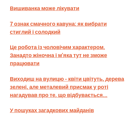
Вишиванка може лікувати
7 ознак смачного кавуна: як вибрати
стиглий і солодкий
Це робота із чоловічим характером.
Занадто жіночна і м’яка тут не зможе
працювати
Виходиш на вулицю - квіти цвітуть, дерева
зелені, але металевий присмак у роті
нагадував про те, що відбувається...
У пошуках загадкових майданів