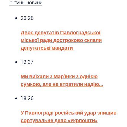
ОСТАННІ НОВИНИ
20:26
Двоє депутатів Павлоградської
міської ради достроково склали
депутатські мандати
12:37
Ми виїхали з Мар'їнки з однією
сумкою, але не втратили надію...
18:26
У Павлограді російський удар знищив
сортувальне депо «Укрпошти»