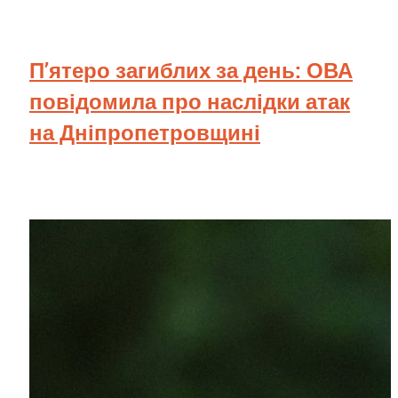
П’ятеро загиблих за день: ОВА
повідомила про наслідки атак
на Дніпропетровщині