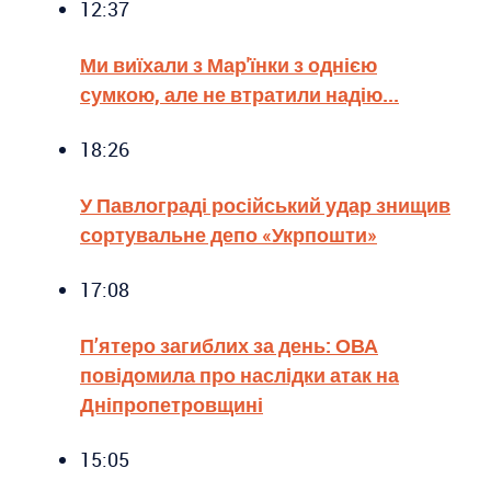
12:37
Ми виїхали з Мар'їнки з однією
сумкою, але не втратили надію...
18:26
У Павлограді російський удар знищив
сортувальне депо «Укрпошти»
17:08
П’ятеро загиблих за день: ОВА
повідомила про наслідки атак на
Дніпропетровщині
15:05