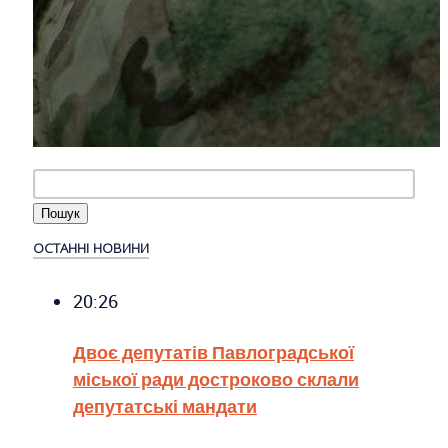
ОСТАННІ НОВИНИ
20:26
Двоє депутатів Павлоградської
міської ради достроково склали
депутатські мандати