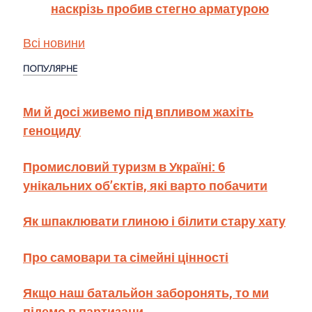
наскрізь пробив стегно арматурою
Всі новини
ПОПУЛЯРНЕ
Ми й досі живемо під впливом жахіть
геноциду
Промисловий туризм в Україні: 6
унікальних об’єктів, які варто побачити
Як шпаклювати глиною і білити стару хату
Про самовари та сімейні цінності
Якщо наш батальйон заборонять, то ми
підемо в партизани…