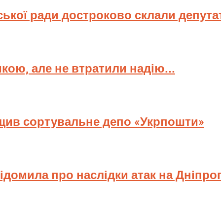
ської ради достроково склали депута
мкою, але не втратили надію...
ищив сортувальне депо «Укрпошти»
відомила про наслідки атак на Дніпр