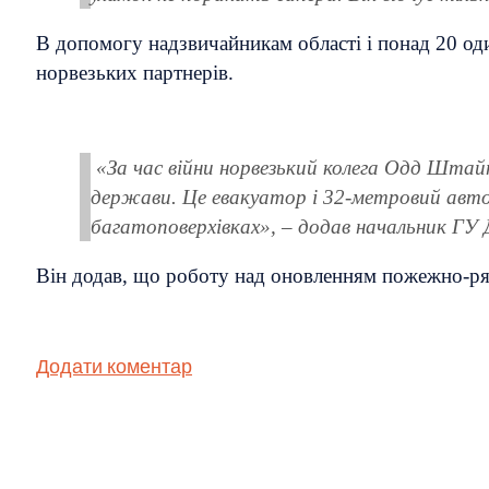
В допомогу надзвичайникам області і понад 20 од
норвезьких партнерів.
«За час війни норвезький колега Одд Штай
держави. Це евакуатор і 32-метровий авто
багатоповерхівках», – додав начальник ГУ
Він додав, що роботу над оновленням пожежно-р
Додати коментар