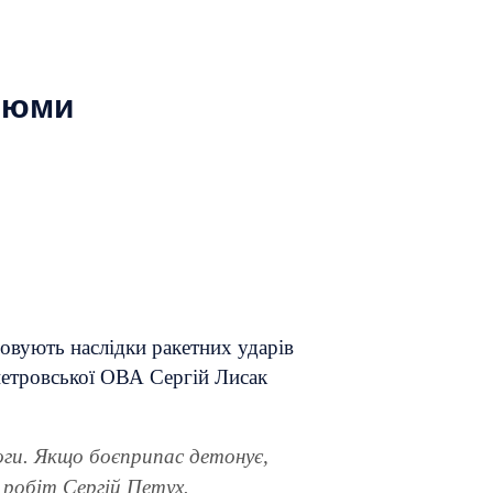
тюми
довують наслідки ракетних ударів
петровської ОВА Сергій Лисак
ноги. Якщо боєприпас детонує,
х робіт Сергій Петух.