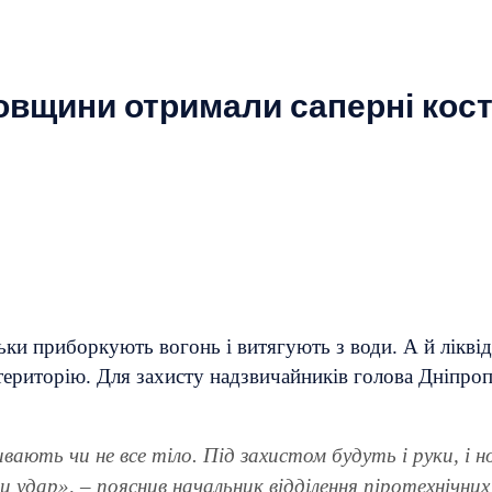
овщини отримали саперні кос
ьки приборкують вогонь і витягують з води. А й лікві
територію. Для захисту надзвичайників голова Дніпро
вають чи не все тіло. Під захистом будуть і руки, і 
ки удар», – пояснив начальник відділення піротехнічни