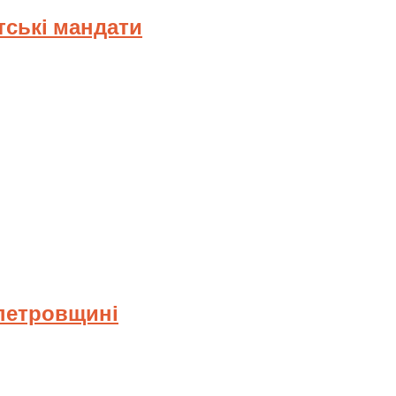
тські мандати
опетровщині