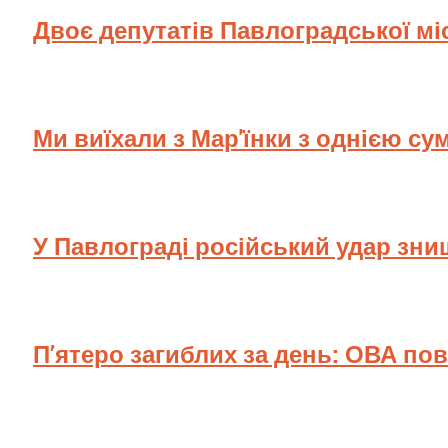
Двоє депутатів Павлоградської мі
Ми виїхали з Мар'їнки з однією су
У Павлограді російський удар зн
П’ятеро загиблих за день: ОВА по