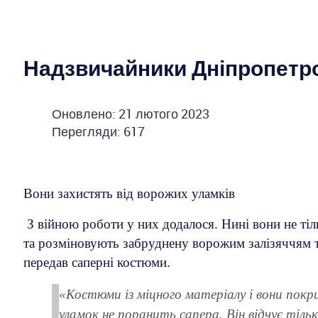
Надзвичайники Дніпропетр
Оновлено: 21 лютого 2023
Перегляди: 617
Вони захистять від ворожих уламків
З війною роботи у них додалося. Нині вони не тіл
та розміновують забруднену ворожим залізяччям 
передав саперні костюми.
«Костюми із міцного матеріалу і вони покри
уламок не поранить сапера. Він відчує тіль