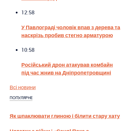
12:58
У Павлограді чоловік впав з дерева та
наскрізь пробив стегно арматурою
10:58
Російський дрон атакував комбайн
під час жнив на Дніпропетровщині
Всі новини
ПОПУЛЯРНЕ
Як шпаклювати глиною і білити стару хату
Нотатки з війни | «Саня! Пока є