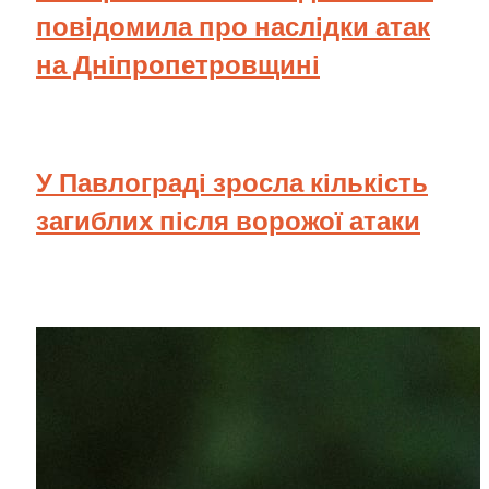
повідомила про наслідки атак
на Дніпропетровщині
У Павлограді зросла кількість
загиблих після ворожої атаки