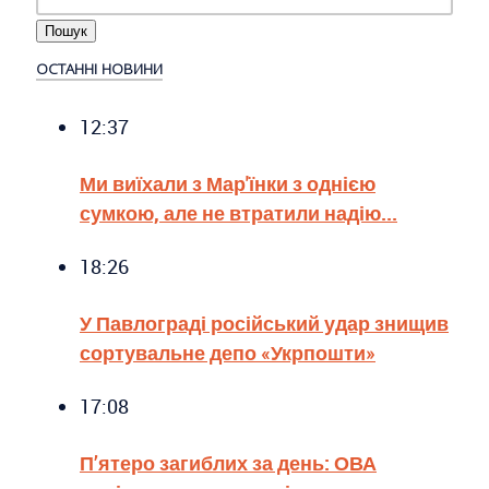
ОСТАННІ НОВИНИ
12:37
Ми виїхали з Мар'їнки з однією
сумкою, але не втратили надію...
18:26
У Павлограді російський удар знищив
сортувальне депо «Укрпошти»
17:08
П’ятеро загиблих за день: ОВА