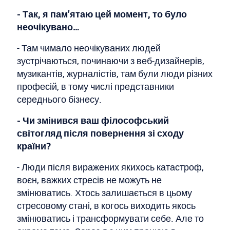
- Так, я пам’ятаю цей момент, то було
неочікувано…
- Там чимало неочікуваних людей
зустрічаються, починаючи з веб-дизайнерів,
музикантів, журналістів, там були люди різних
професій, в тому числі представники
середнього бізнесу.
- Чи змінився ваш філософський
світогляд після повернення зі сходу
країни?
- Люди після виражених якихось катастроф,
воєн, важких стресів не можуть не
змінюватись. Хтось залишається в цьому
стресовому стані, в когось виходить якось
змінюватись і трансформувати себе. Але то