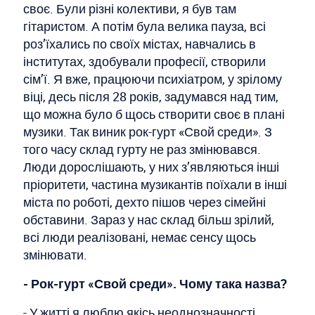
своє. Були різні колективи, я був там
гітаристом. А потім була велика пауза, всі
роз’їхались по своїх містах, навчались в
інститутах, здобували професії, створили
сім’ї. Я вже, працюючи психіатром, у зрілому
віці, десь після 28 років, задумався над тим,
що можна було б щось створити своє в плані
музики. Так виник рок-гурт «Свой среди». З
того часу склад гурту не раз змінювався.
Люди дорослішають, у них з’являються інші
пріоритети, частина музикантів поїхали в інші
міста по роботі, дехто пішов через сімейні
обставини. Зараз у нас склад більш зрілий,
всі люди реалізовані, немає сенсу щось
змінювати.
- Рок-гурт «Свой среди». Чому така назва?
- У житті я люблю якісь неоднозначності.