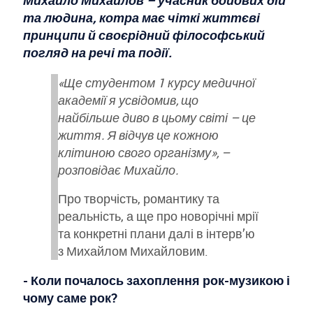
Михайло Михайлов – учасник бойових дій
та людина, котра має чіткі життєві
принципи й своєрідний філософський
погляд на речі та події.
«Ще студентом 1 курсу медичної
академії я усвідомив, що
найбільше диво в цьому світі – це
життя. Я відчув це кожною
клітиною свого організму», –
розповідає Михайло.
Про творчість, романтику та
реальність, а ще про новорічні мрії
та конкретні плани далі в інтерв’ю
з Михайлом Михайловим.
- Коли почалось захоплення рок-музикою і
чому саме рок?