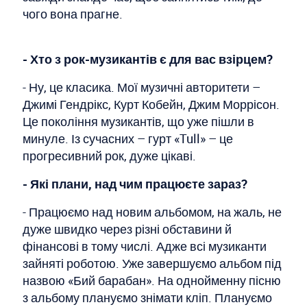
чого вона прагне.
- Хто з рок-музикантів є для вас взірцем?
- Ну, це класика. Мої музичні авторитети –
Джимі Гендрікс, Курт Кобейн, Джим Моррісон.
Це покоління музикантів, що уже пішли в
минуле. Із сучасних – гурт «Tull» – це
прогресивний рок, дуже цікаві.
- Які плани, над чим працюєте зараз?
- Працюємо над новим альбомом, на жаль, не
дуже швидко через різні обставини й
фінансові в тому числі. Адже всі музиканти
зайняті роботою. Уже завершуємо альбом під
назвою «Бий барабан». На однойменну пісню
з альбому плануємо знімати кліп. Плануємо