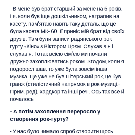
- В мене був брат старший за мене на 6 років.
І я, коли був іще дошкільником, натрапив на
касету, пам’ятаю навіть таку деталь, що це
була касета МК- 60. Її приніс мій брат від своїх
друзів. Там були записи радянського рок-
гурту «Кіно» з Віктором Цоєм. Слухав він і
слухав я. І отак всією сім’єю ми почали
дружно захоплюватись роком. Згодом, коли я
подорослішав, то уже була зовсім інша
музика. Це уже не був Пітерський рок, це був
гранж (стилістичний напрямок в рок-музиці.-
Прим. ред), хардкор та інші речі. Ось так все й
почалось.
- А потім захоплення переросло у
створення рок-гурту?
- У нас було чимало спроб створити щось