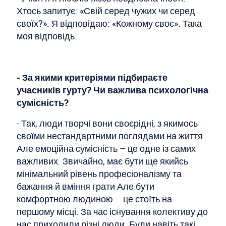
Хтось запитує: «Свій серед чужих чи серед
своїх?». Я відповідаю: «Кожному своє». Така
моя відповідь.
- За якими критеріями підбираєте
учасників гурту? Чи важлива психологічна
сумісність?
- Так, люди творчі вони своєрідні, з якимось
своїми нестандартними поглядами на життя.
Але емоційна сумісність – це одне із самих
важливих. Звичайно, має бути ще якийсь
мінімальний рівень професіоналізму та
бажання й вміння грати Але бути
комфортною людиною – це стоїть на
першому місці. За час існування колективу до
нас приходили різні люди. Були навіть такі,