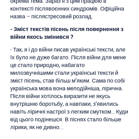
окрема тема. Зараз я з цим працюю в
контексті післявоєнних синдромів. Офіційна
назва – післястресовий розлад.
- Зміст текстів пісень після повернення з
війни якось змінився ?
- Так, я і до війни писав українські тексти, але
їх було не дуже багато. Після війни для мене
це стало природно, набагато
милозвучнішими стали українські тексти й
зміст пісень, став більш м’яким. Сама по собі
українська мова вона мелодійніша, лірична.
Після війни хотілось виразити не якусь
внутрішню боротьбу, а навпаки, з’явились
навіть ліричні настрої з легким смутком… Куди
від цього подінешся. В піснях стало більше
лірики, як не дивно...