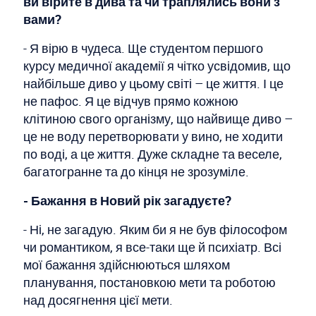
ви вірите в дива та чи траплялись вони з
вами?
- Я вірю в чудеса. Ще студентом першого
курсу медичної академії я чітко усвідомив, що
найбільше диво у цьому світі – це життя. І це
не пафос. Я це відчув прямо кожною
клітиною свого організму, що найвище диво –
це не воду перетворювати у вино, не ходити
по воді, а це життя. Дуже складне та веселе,
багатогранне та до кінця не зрозуміле.
- Бажання в Новий рік загадуєте?
- Ні, не загадую. Яким би я не був філософом
чи романтиком, я все-таки ще й психіатр. Всі
мої бажання здійснюються шляхом
планування, постановкою мети та роботою
над досягнення цієї мети.