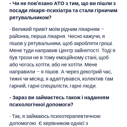
- Чи не пов’язано АТО з тим, що ви пішли з
посади лікаря-психіатра та стали гірничим
рятувальником?
- Великий привіт моїм рідним лікарням –
районка, перша лікарня. Чесно кажучи, я
пішов у рятувальники, щоб заробляти гроші.
Мене туди направив Центр зайнятості. Тоді я
був трохи не в тому емоційному стані, щоб
або чогось хотіти, або не хотіти. Мене
направили – я пішов. А через декотрий час,
тижні чи місяці, я адаптувався, колектив там
гарний, гарні спеціалісти, гарні люди.
- Зараз ви займаєтесь також і наданням
психологічної допомоги?
- Так, я займаюсь психотерапевтичною
допомогою. Є керівником однієї з