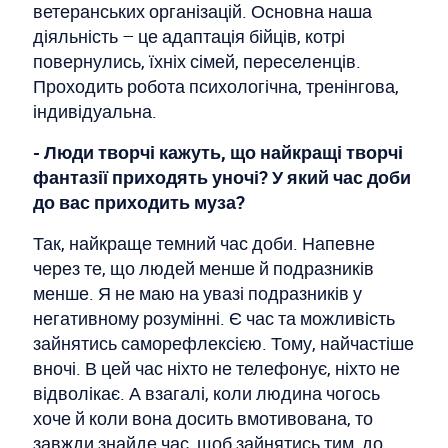
ветеранських організацій. Основна наша
діяльність – це адаптація бійців, котрі
повернулись, їхніх сімей, переселенців.
Проходить робота психологічна, тренінгова,
індивідуальна.
- Люди творчі кажуть, що найкращі творчі
фантазії приходять уночі? У який час доби
до вас приходить муза?
Так, найкраще темний час доби. Напевне
через те, що людей менше й подразників
менше. Я не маю на увазі подразників у
негативному розумінні. Є час та можливість
зайнятись саморефлексією. Тому, найчастіше
вночі. В цей час ніхто не телефонує, ніхто не
відволікає. А взагалі, коли людина чогось
хоче й коли вона досить вмотивована, то
завжди знайде час, щоб зайнятись тим, до