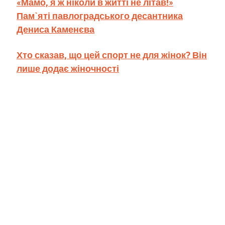
«Мамо, я ж ніколи в житті не літав!»
Пам`яті павлоградського десантника
Дениса Каменєва
Хто сказав, що цей спорт не для жінок? Він
лише додає жіночності