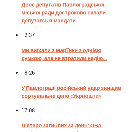
Двоє депутатів Павлоградської
міської ради достроково склали
депутатські мандати
12:37
Ми виїхали з Мар'їнки з однією
сумкою, але не втратили надію...
18:26
У Павлограді російський удар знищив
сортувальне депо «Укрпошти»
17:08
П’ятеро загиблих за день: ОВА