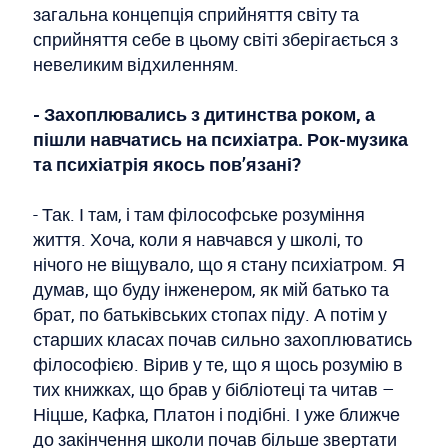
загальна концепція сприйняття світу та
сприйняття себе в цьому світі зберігається з
невеликим відхиленням.
- Захоплювались з дитинства роком, а
пішли навчатись на психіатра. Рок-музика
та психіатрія якось пов’язані?
- Так. І там, і там філософське розуміння
життя. Хоча, коли я навчався у школі, то
нічого не віщувало, що я стану психіатром. Я
думав, що буду інженером, як мій батько та
брат, по батьківських стопах піду. А потім у
старших класах почав сильно захоплюватись
філософією. Вірив у те, що я щось розумію в
тих книжках, що брав у бібліотеці та читав –
Ніцше, Кафка, Платон і подібні. І уже ближче
до закінчення школи почав більше звертати