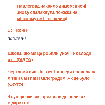
Павлоград накрило димом: вночі
знову спалахнула пожежа на
міському сміттєзвалищі
Всі новини
ПОПУЛЯРНЕ
Шкода, що ми це робили уночі. Як злодії
які…(ВІДЕО)
Черговий вишкіл госпітальєри провели на
літній базі під Павлоградом. Як це було
(ФОТО)
4 суперечки, які призвели до великих
відкриттів