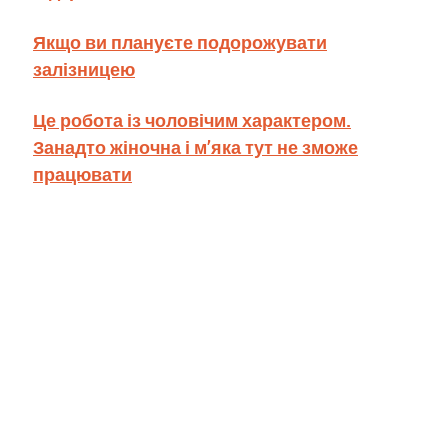
Якщо ви плануєте подорожувати
залізницею
Це робота із чоловічим характером.
Занадто жіночна і м’яка тут не зможе
працювати