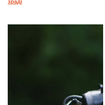
зраді