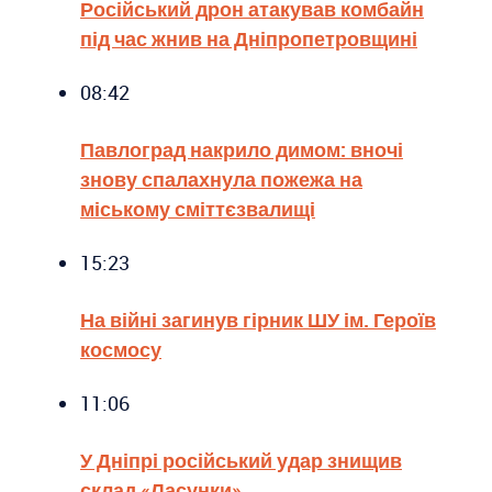
Російський дрон атакував комбайн
під час жнив на Дніпропетровщині
08:42
Павлоград накрило димом: вночі
знову спалахнула пожежа на
міському сміттєзвалищі
15:23
На війні загинув гірник ШУ ім. Героїв
космосу
11:06
У Дніпрі російський удар знищив
склад «Ласунки»