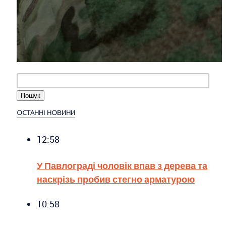
ОСТАННІ НОВИНИ
12:58
У Павлограді чоловік впав з дерева та
наскрізь пробив стегно арматурою
10:58