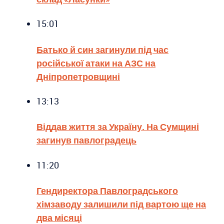
15:01
Батько й син загинули під час
російської атаки на АЗС на
Дніпропетровщині
13:13
Віддав життя за Україну. На Сумщині
загинув павлоградець
11:20
Гендиректора Павлоградського
хімзаводу залишили під вартою ще на
два місяці