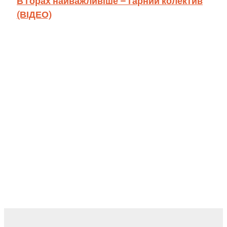
В горах найважливіше – гарний колектив
(ВІДЕО)