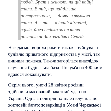
людей. Брат з жінкою, на цій койці
спали. В тій, що найбільше
постраждала, — дочка з внучкою
спали. А зять — в іншій кімнаті,
вцілів, його стінка захистила", —
розповів родич загиблих Сергій.
Нагадаємо, ворожі ракети також зруйнували
будівлю приватного підприємства у місті, там
виникла пожежа. Також загорілася внаслідок
влучання будівельна база. Полум'я на 400 кв.м
вдалося локалізувати.
Окрім цього, уночі 28 квітня росіяни
здійснили масований ракетний удар по
Україні. Одна з повітряних цілей влучила по
житловій багатоповерхівці в Умані Черкаської