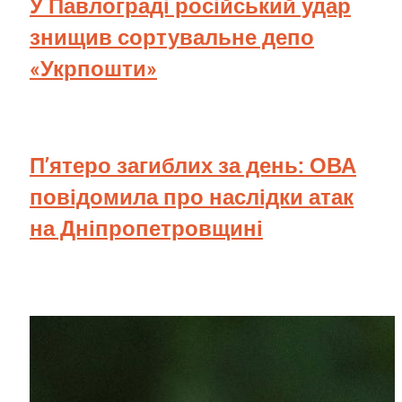
У Павлограді російський удар
знищив сортувальне депо
«Укрпошти»
П’ятеро загиблих за день: ОВА
повідомила про наслідки атак
на Дніпропетровщині