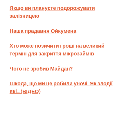
Якщо ви плануєте подорожувати
залізницею
Наша прадавня Ойкумена
Хто може позичити гроші на великий
термін для закриття мікрозаймів
Чого не зробив Майдан?
Шкода, що ми це робили уночі. Як злодії
які…(ВІДЕО)