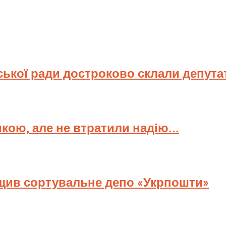
ської ради достроково склали депута
мкою, але не втратили надію...
ищив сортувальне депо «Укрпошти»