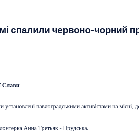
омі спалили червоно-чорний п
ї Слави
 установлені павлоградськими активістами на місці, д
олонтерка Анна Третьяк - Прудська.