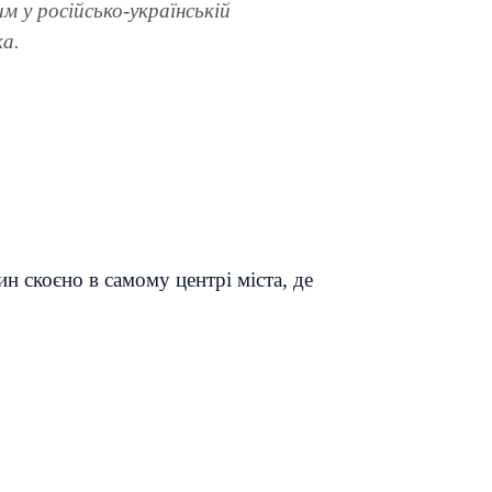
м у російсько-українській
ка.
н скоєно в самому центрі міста, де