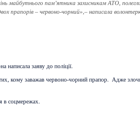
мінь майбутнього памʼятника захисникам АТО, полегли
 двох прапорів – червоно-чорний»,– написала волонтер
на написала заяву до поліції.
тих, кому заважав червоно-чорний прапор. Адже злочи
я в соцмережах.