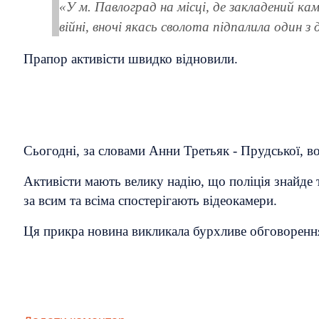
«У м. Павлоград на місці, де закладений ка
війні, вночі якась сволота підпалила один з
Прапор активісти швидко відновили.
Сьогодні, за словами Анни Третьяк - Прудської, во
Активісти мають велику надію, що поліція знайде 
за всим та всіма спостерігають відеокамери.
Ця прикра новина викликала бурхливе обговоренн