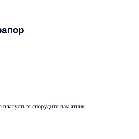
рапор
е планується спорудити пам'ятник