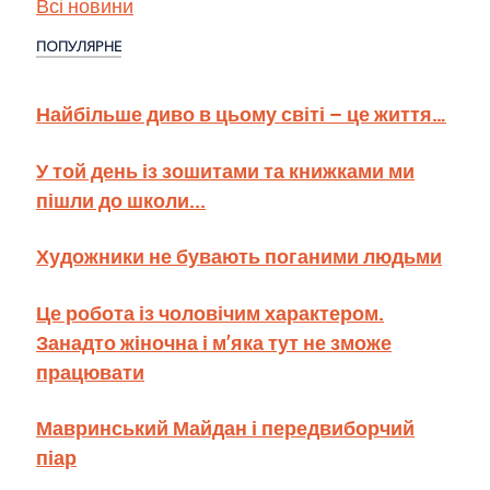
Всі новини
ПОПУЛЯРНЕ
Найбільше диво в цьому світі – це життя…
У той день із зошитами та книжками ми
пішли до школи...
Художники не бувають поганими людьми
Це робота із чоловічим характером.
Занадто жіночна і м’яка тут не зможе
працювати
Мавринський Майдан і передвиборчий
піар