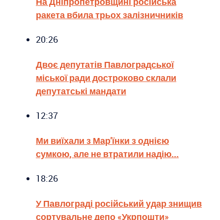
На Дніпропетровщині російська
ракета вбила трьох залізничників
20:26
Двоє депутатів Павлоградської
міської ради достроково склали
депутатські мандати
12:37
Ми виїхали з Мар'їнки з однією
сумкою, але не втратили надію...
18:26
У Павлограді російський удар знищив
сортувальне депо «Укрпошти»