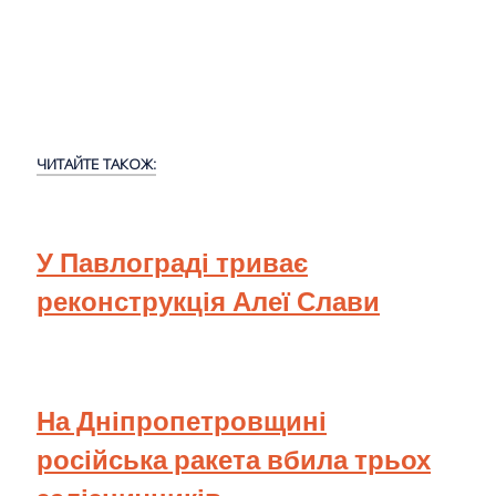
ЧИТАЙТЕ ТАКОЖ:
У Павлограді триває
реконструкція Алеї Слави
На Дніпропетровщині
російська ракета вбила трьох