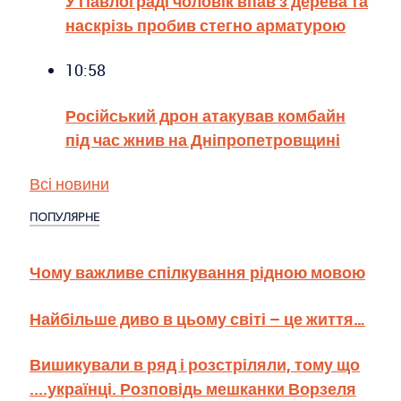
У Павлограді чоловік впав з дерева та
наскрізь пробив стегно арматурою
10:58
Російський дрон атакував комбайн
під час жнив на Дніпропетровщині
Всі новини
ПОПУЛЯРНЕ
Чому важливе спілкування рідною мовою
Найбільше диво в цьому світі – це життя…
Вишикували в ряд і розстріляли, тому що
....українці. Розповідь мешканки Ворзеля