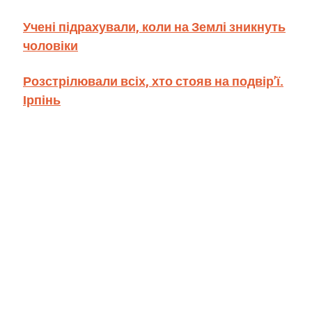
Учені підрахували, коли на Землі зникнуть
чоловіки
Розстрілювали всіх, хто стояв на подвір’ї.
Ірпінь