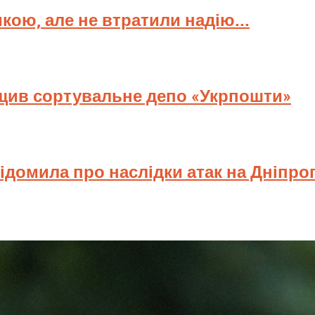
мкою, але не втратили надію...
ищив сортувальне депо «Укрпошти»
відомила про наслідки атак на Дніпр