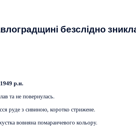
влоградщині безслідно зникла
1949 р.н.
лав та не повернулась.
осся руде з сивиною, коротко стрижене.
 хустка вовняна помаранчевого кольору.