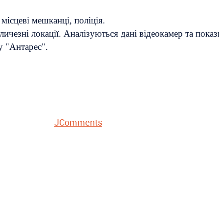
ісцеві мешканці, поліція.
ичезні локації. Аналізуються дані відеокамер та показ
у "Антарес".
JComments