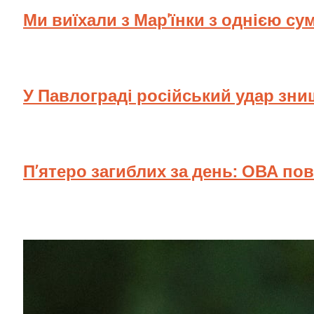
Ми виїхали з Мар'їнки з однією су
У Павлограді російський удар зн
П’ятеро загиблих за день: ОВА по