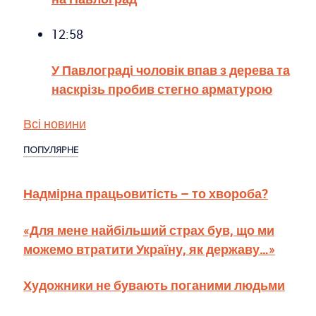
12:58
У Павлограді чоловік впав з дерева та
наскрізь пробив стегно арматурою
Всі новини
ПОПУЛЯРНЕ
Надмірна працьовитість – то хвороба?
«Для мене найбільший страх був, що ми
можемо втратити Україну, як державу…»
Художники не бувають поганими людьми