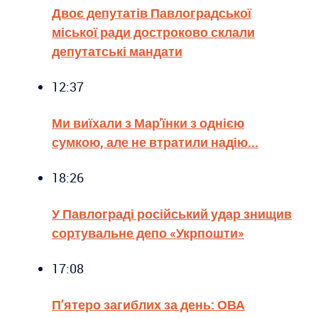
Двоє депутатів Павлоградської
міської ради достроково склали
депутатські мандати
12:37
Ми виїхали з Мар'їнки з однією
сумкою, але не втратили надію...
18:26
У Павлограді російський удар знищив
сортувальне депо «Укрпошти»
17:08
П’ятеро загиблих за день: ОВА