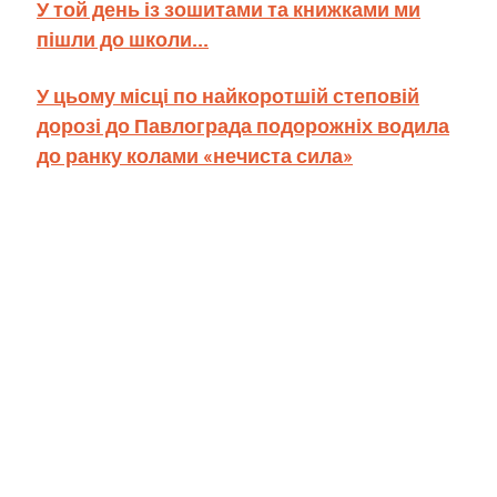
У той день із зошитами та книжками ми
пішли до школи...
У цьому місці по найкоротшій степовій
дорозі до Павлограда подорожніх водила
до ранку колами «нечиста сила»