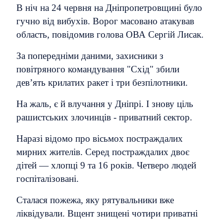
В ніч на 24 червня на Дніпропетровщині було
гучно від вибухів. Ворог масовано атакував
область, повідомив голова ОВА Сергій Лисак.
За попередніми даними, захисники з
повітряного командування "Схід" збили
дев’ять крилатих ракет і три безпілотники.
На жаль, є й влучання у Дніпрі. І знову ціль
рашистських злочинців - приватний сектор.
Наразі відомо про вісьмох постраждалих
мирних жителів. Серед постраждалих двоє
дітей — хлопці 9 та 16 років. Четверо людей
госпіталізовані.
Сталася пожежа, яку рятувальники вже
ліквідували. Вщент знищені чотири приватні