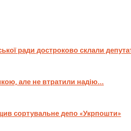
ської ради достроково склали депута
мкою, але не втратили надію...
ищив сортувальне депо «Укрпошти»