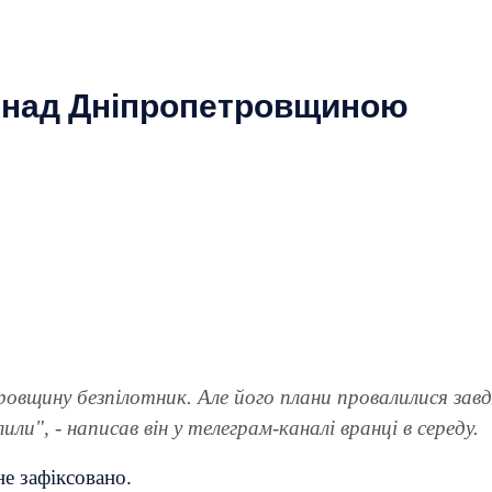
и над Дніпропетровщиною
тровщину безпілотник. Але його плани провалилися зав
и", - написав він у телеграм-каналі вранці в середу.
не зафіксовано.