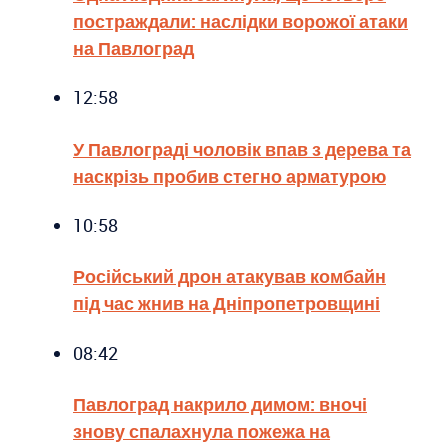
постраждали: наслідки ворожої атаки
на Павлоград
12:58
У Павлограді чоловік впав з дерева та
наскрізь пробив стегно арматурою
10:58
Російський дрон атакував комбайн
під час жнив на Дніпропетровщині
08:42
Павлоград накрило димом: вночі
знову спалахнула пожежа на