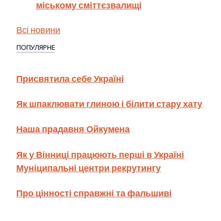
міському сміттєзвалищі
Всі новини
ПОПУЛЯРНЕ
Присвятила себе Україні
Як шпаклювати глиною і білити стару хату
Наша прадавня Ойкумена
Як у Вінниці працюють перші в Україні
Муніципальні центри рекрутингу
Про цінності справжні та фальшиві