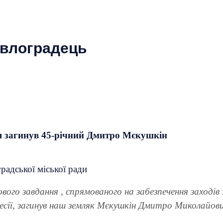
авлоградець
ня загинув 45-річний Дмитро Мєкушкін
радської міської ради
вого завдання , спрямованого на забезпечення заходів 
гресії, загинув наш земляк Мєкушкін Дмитро Миколайов