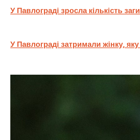
У Павлограді зросла кількість заг
У Павлограді затримали жінку, як