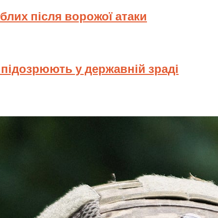
иблих після ворожої атаки
у підозрюють у державній зраді