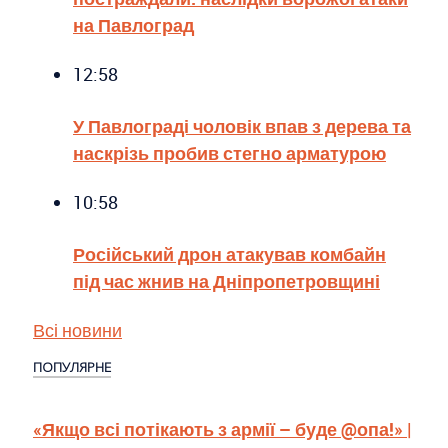
на Павлоград
12:58
У Павлограді чоловік впав з дерева та
наскрізь пробив стегно арматурою
10:58
Російський дрон атакував комбайн
під час жнив на Дніпропетровщині
Всі новини
ПОПУЛЯРНЕ
«Якщо всі потікають з армії – буде @опа!» |