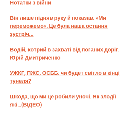
Нотатки з війни
Він лише підняв руку й показав: «Ми
переможемо». Це була наша остання
зустріч...
Водій, котрий в захваті від поганих доріг.
Юрій Дмитриченко
УЖКГ, ПЖС, ОСББ: чи будет світло в кінці
тунеля?
Шкода, що ми це робили уночі. Як злодії
які…(ВІДЕО)