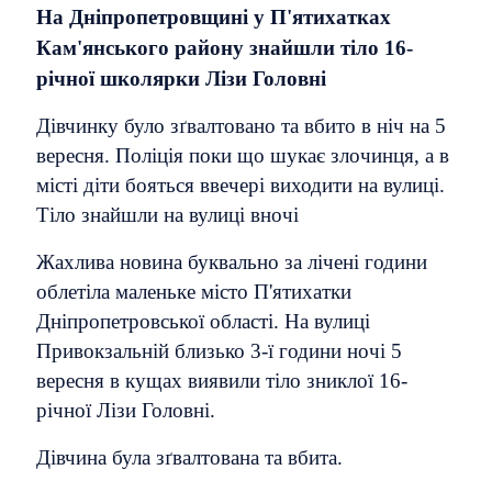
На Дніпропетровщині у П'ятихатках
Кам'янського району знайшли тіло 16-
річної школярки Лізи Головні
Дівчинку було зґвалтовано та вбито в ніч на 5
вересня. Поліція поки що шукає злочинця, а в
місті діти бояться ввечері виходити на вулиці.
Тіло знайшли на вулиці вночі
Жахлива новина буквально за лічені години
облетіла маленьке місто П'ятихатки
Дніпропетровської області. На вулиці
Привокзальній близько 3-ї години ночі 5
вересня в кущах виявили тіло зниклої 16-
річної Лізи Головні.
Дівчина була зґвалтована та вбита.