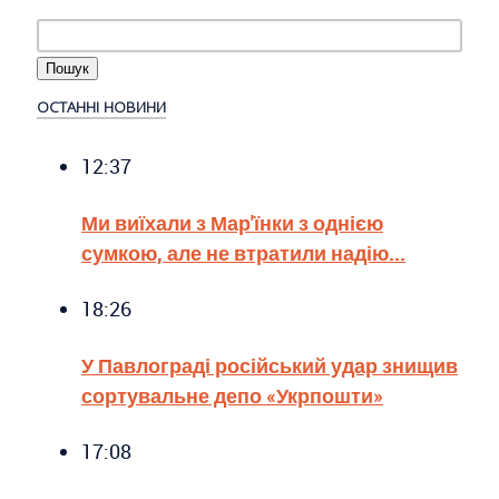
ОСТАННІ НОВИНИ
12:37
Ми виїхали з Мар'їнки з однією
сумкою, але не втратили надію...
18:26
У Павлограді російський удар знищив
сортувальне депо «Укрпошти»
17:08