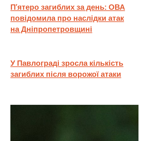
П’ятеро загиблих за день: ОВА
повідомила про наслідки атак
на Дніпропетровщині
У Павлограді зросла кількість
загиблих після ворожої атаки