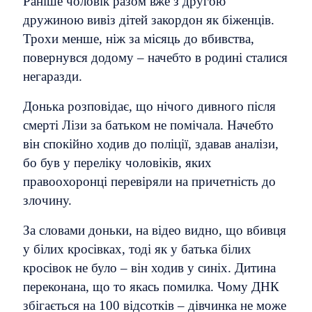
Раніше чоловік разом вже з другою
дружиною вивіз дітей закордон як біженців.
Трохи менше, ніж за місяць до вбивства,
повернувся додому – начебто в родині сталися
негаразди.
Донька розповідає, що нічого дивного після
смерті Лізи за батьком не помічала. Начебто
він спокійно ходив до поліції, здавав аналізи,
бо був у переліку чоловіків, яких
правоохоронці перевіряли на причетність до
злочину.
За словами доньки, на відео видно, що вбивця
у білих кросівках, тоді як у батька білих
кросівок не було – він ходив у синіх. Дитина
переконана, що то якась помилка. Чому ДНК
збігається на 100 відсотків – дівчинка не може