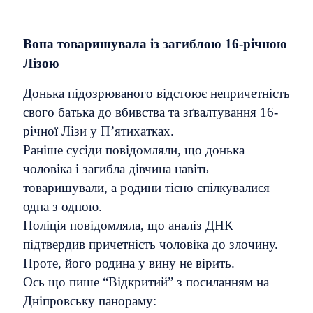
Вона товаришувала із загиблою 16-річною
Лізою
Донька підозрюваного відстоює непричетність
свого батька до вбивства та зґвалтування 16-
річної Лізи у П’ятихатках.
Раніше сусіди повідомляли, що донька
чоловіка і загибла дівчина навіть
товаришували, а родини тісно спілкувалися
одна з одною.
Поліція повідомляла, що аналіз ДНК
підтвердив причетність чоловіка до злочину.
Проте, його родина у вину не вірить.
Ось що пише “Відкритий” з посиланням на
Дніпровську панораму: