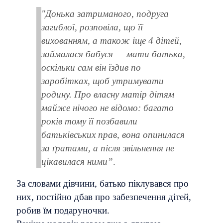
"Донька затриманого, подруга
загиблої, розповіла, що її
вихованням, а також іще 4 дітей,
займалася бабуся — мати батька,
оскільки сам він їздив по
заробітках, щоб утримувати
родину. Про власну матір дітям
майже нічого не відомо: багато
років тому її позбавили
батьківських прав, вона опинилася
за ґратами, а після звільнення не
цікавилася ними”
.
За словами дівчини, батько піклувався про
них, постійно дбав про забезпечення дітей,
робив їм подаруночки.