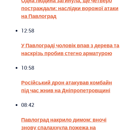
Одна людина загинула, ще четверо
постраждали: наслідки ворожої атаки
на Павлоград
12:58
У Павлограді чоловік впав з дерева та
наскрізь пробив стегно арматурою
10:58
Російський дрон атакував комбайн
під час жнив на Дніпропетровщині
08:42
Павлоград накрило димом: вночі
знову спалахнула пожежа на