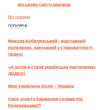
міському сміттєзвалищі
Всі новини
ПОПУЛЯРНЕ
Микола Кобилянський - відставний
полковник, закоханий у старожитності
(відео)
«А потім я стала українська партизанка»
(ВІДЕО)
Моя улюблена пісня – Україна
Своє золото Кармалюк сховав під
Кочережками?!