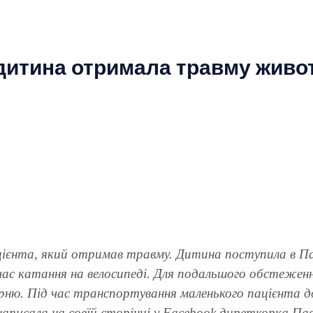
дитина отримала травму живот
ацієнта, який отримав травму. Дитина поступила в Па
ас катання на велосипеді. Для подальшого обстежен
рню. Під час транспортування маленького пацієнта до 
написала на совїй сторінці у Facebook диреткорка Пав