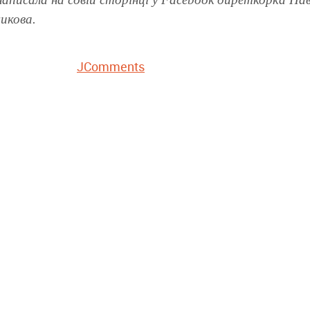
икова.
JComments