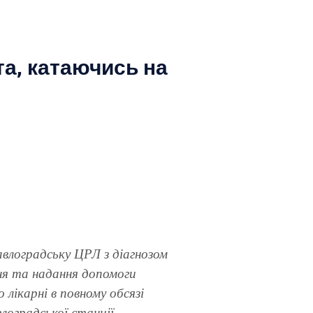
а, катаючись на
влоградську ЦРЛ з діагнозом
ня та надання допомоги
лікарні в повному обсязі
лоградської станції