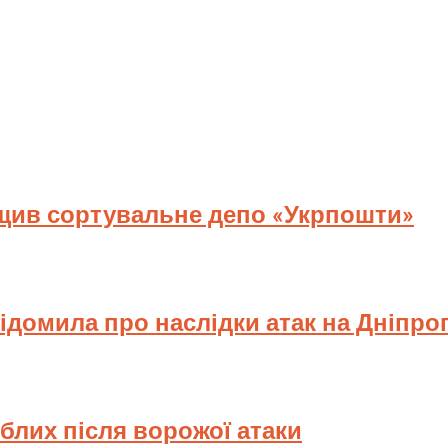
ищив сортувальне депо «Укрпошти»
відомила про наслідки атак на Дніпр
иблих після ворожої атаки