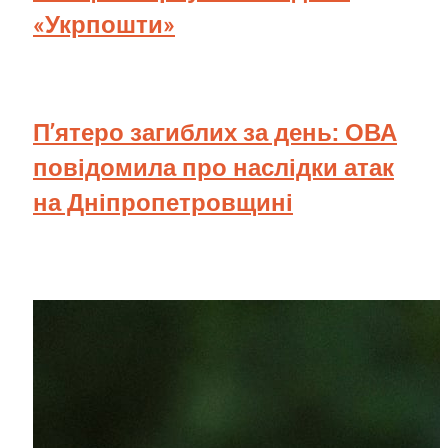
«Укрпошти»
П’ятеро загиблих за день: ОВА
повідомила про наслідки атак
на Дніпропетровщині