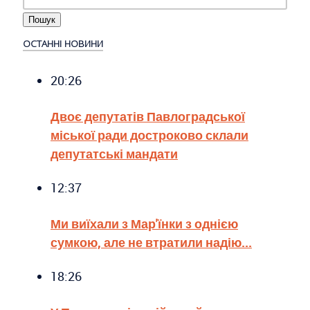
ОСТАННІ НОВИНИ
20:26
Двоє депутатів Павлоградської
міської ради достроково склали
депутатські мандати
12:37
Ми виїхали з Мар'їнки з однією
сумкою, але не втратили надію...
18:26