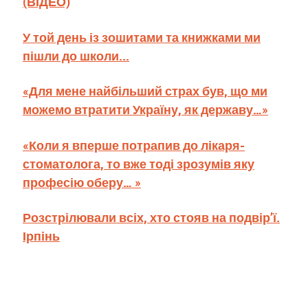
(ВІДЕО)
У той день із зошитами та книжками ми
пішли до школи...
«Для мене найбільший страх був, що ми
можемо втратити Україну, як державу…»
«Коли я вперше потрапив до лікаря-
стоматолога, то вже тоді зрозумів яку
професію оберу… »
Розстрілювали всіх, хто стояв на подвір’ї.
Ірпінь