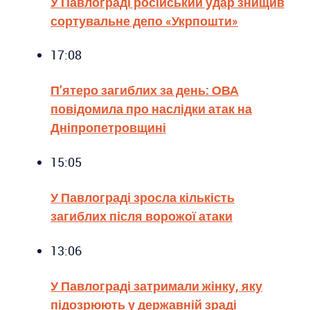
У Павлограді російський удар знищив
сортувальне депо «Укрпошти»
17:08
П’ятеро загиблих за день: ОВА
повідомила про наслідки атак на
Дніпропетровщині
15:05
У Павлограді зросла кількість
загиблих після ворожої атаки
13:06
У Павлограді затримали жінку, яку
підозрюють у державній зраді