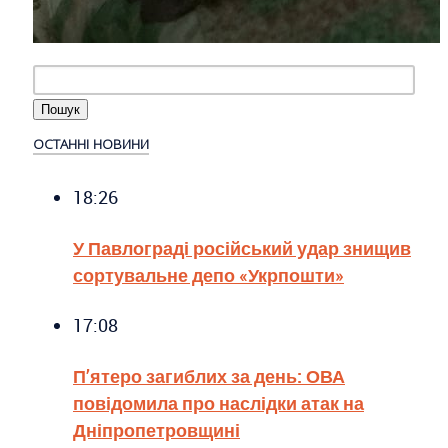
ОСТАННІ НОВИНИ
18:26
У Павлограді російський удар знищив
сортувальне депо «Укрпошти»
17:08
П’ятеро загиблих за день: ОВА
повідомила про наслідки атак на
Дніпропетровщині