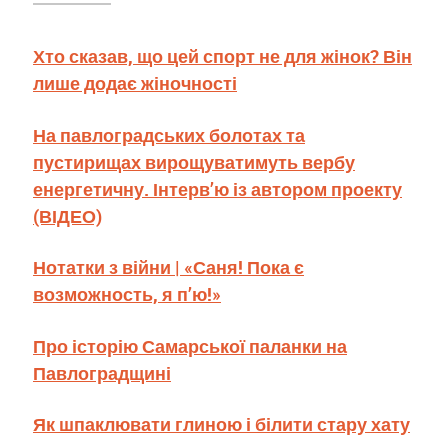
Хто сказав, що цей спорт не для жінок? Він
лише додає жіночності
На павлоградських болотах та
пустирищах вирощуватимуть вербу
енергетичну. Інтерв’ю із автором проекту
(ВІДЕО)
Нотатки з війни | «Саня! Пока є
возможность, я п’ю!»
Про історію Самарської паланки на
Павлоградщині
Як шпаклювати глиною і білити стару хату