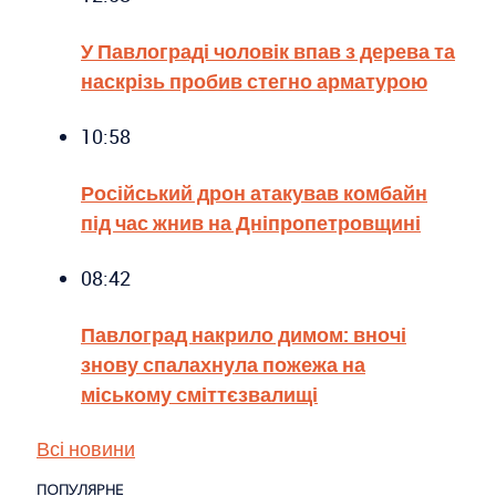
У Павлограді чоловік впав з дерева та
наскрізь пробив стегно арматурою
10:58
Російський дрон атакував комбайн
під час жнив на Дніпропетровщині
08:42
Павлоград накрило димом: вночі
знову спалахнула пожежа на
міському сміттєзвалищі
Всі новини
ПОПУЛЯРНЕ