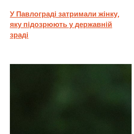
У Павлограді затримали жінку,
яку підозрюють у державній
зраді