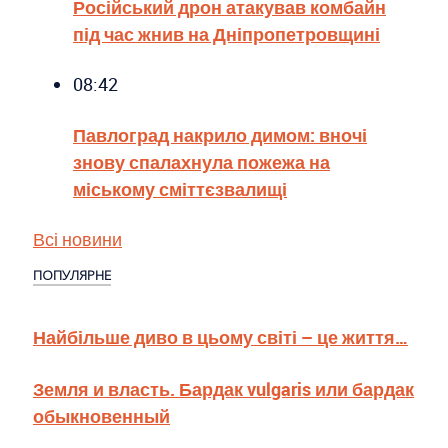
Російський дрон атакував комбайн
під час жнив на Дніпропетровщині
08:42
Павлоград накрило димом: вночі
знову спалахнула пожежа на
міському сміттєзвалищі
Всі новини
ПОПУЛЯРНЕ
Найбільше диво в цьому світі – це життя…
Земля и власть. Бардак vulgaris или бардак
обыкновенный