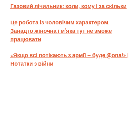
Газовий лічильник: коли, кому і за скільки
Це робота із чоловічим характером.
Занадто жіночна і м’яка тут не зможе
працювати
«Якщо всі потікають з армії – буде @опа!» |
Нотатки з війни