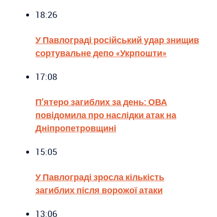
18:26
У Павлограді російський удар знищив
сортувальне депо «Укрпошти»
17:08
П’ятеро загиблих за день: ОВА
повідомила про наслідки атак на
Дніпропетровщині
15:05
У Павлограді зросла кількість
загиблих після ворожої атаки
13:06