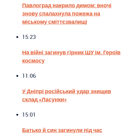
Павлоград накрило димом: вночі
знову спалахнула пожежа на
міському сміттєзвалищі
15:23
На війні загинув гірник ШУ ім. Героїв
космосу
11:06
У Дніпрі російський удар знищив
склад «Ласунки»
15:01
Батько й син загинули під час