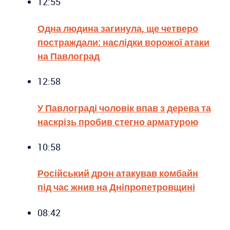
12:55
Одна людина загинула, ще четверо
постраждали: наслідки ворожої атаки
на Павлоград
12:58
У Павлограді чоловік впав з дерева та
наскрізь пробив стегно арматурою
10:58
Російський дрон атакував комбайн
під час жнив на Дніпропетровщині
08:42