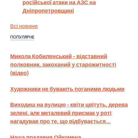
російської атаки на АЗС на
Дніпропетровщині
Всі новини
ПОПУЛЯРНЕ
Микола Кобилянський - відставний
полковник, закоханий у старожитності
(відео)
Художники не бувають поганими людьми
Виходиш на вулицю - квіти цвітуть, дерева
зелені, але металевий присмак у роті
нагадував про те, що відбувається...
Наша прадавня Ойкумена