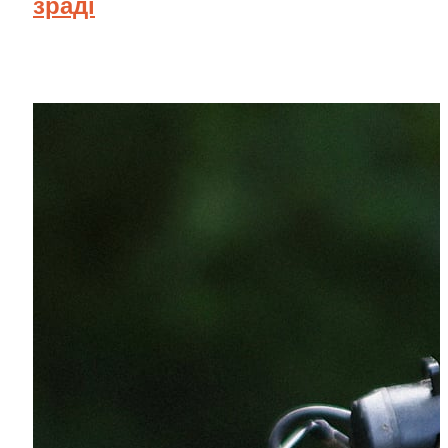
зраді