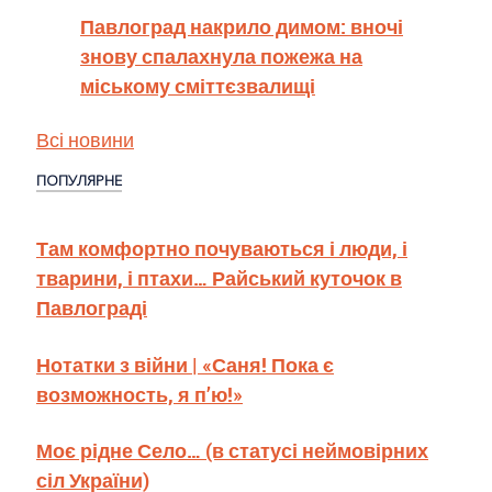
Павлоград накрило димом: вночі
знову спалахнула пожежа на
міському сміттєзвалищі
Всі новини
ПОПУЛЯРНЕ
Там комфортно почуваються і люди, і
тварини, і птахи… Райський куточок в
Павлограді
Нотатки з війни | «Саня! Пока є
возможность, я п’ю!»
Моє рідне Село… (в статусі неймовірних
сіл України)