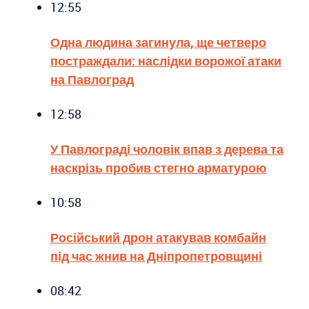
12:55
Одна людина загинула, ще четверо
постраждали: наслідки ворожої атаки
на Павлоград
12:58
У Павлограді чоловік впав з дерева та
наскрізь пробив стегно арматурою
10:58
Російський дрон атакував комбайн
під час жнив на Дніпропетровщині
08:42