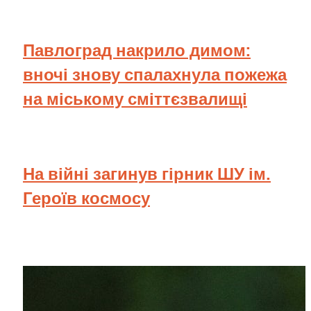
Павлоград накрило димом:
вночі знову спалахнула пожежа
на міському сміттєзвалищі
На війні загинув гірник ШУ ім.
Героїв космосу