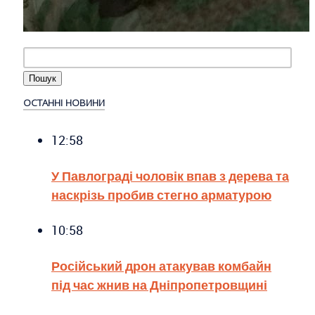
ОСТАННІ НОВИНИ
12:58
У Павлограді чоловік впав з дерева та
наскрізь пробив стегно арматурою
10:58
Російський дрон атакував комбайн
під час жнив на Дніпропетровщині