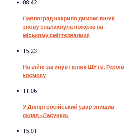
08:42
Павлоград накрило димом: вночі
знову спалахнула пожежа на
міському сміттєзвалищі
15:23
На війні загинув гірник ШУ ім. Героїв
космосу
11:06
У Дніпрі російський удар знищив
склад «Ласунки»
15:01