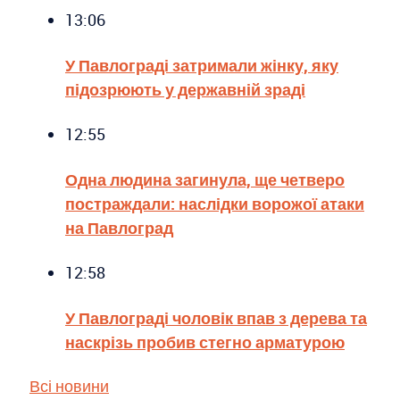
13:06
У Павлограді затримали жінку, яку
підозрюють у державній зраді
12:55
Одна людина загинула, ще четверо
постраждали: наслідки ворожої атаки
на Павлоград
12:58
У Павлограді чоловік впав з дерева та
наскрізь пробив стегно арматурою
Всі новини