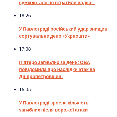
сумкою, але не втратили надію...
18:26
У Павлограді російський удар знищив
сортувальне депо «Укрпошти»
17:08
П’ятеро загиблих за день: ОВА
повідомила про наслідки атак на
Дніпропетровщині
15:05
У Павлограді зросла кількість
загиблих після ворожої атаки