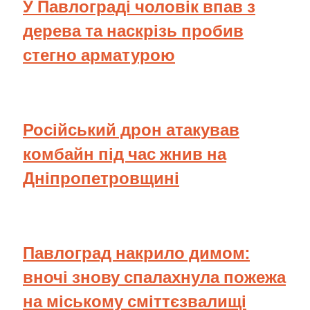
У Павлограді чоловік впав з
дерева та наскрізь пробив
стегно арматурою
Російський дрон атакував
комбайн під час жнив на
Дніпропетровщині
Павлоград накрило димом:
вночі знову спалахнула пожежа
на міському сміттєзвалищі