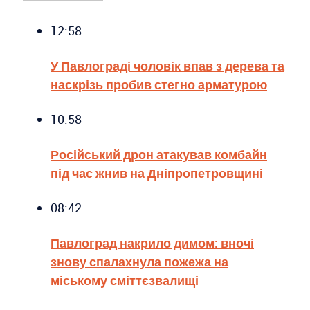
12:58
У Павлограді чоловік впав з дерева та
наскрізь пробив стегно арматурою
10:58
Російський дрон атакував комбайн
під час жнив на Дніпропетровщині
08:42
Павлоград накрило димом: вночі
знову спалахнула пожежа на
міському сміттєзвалищі