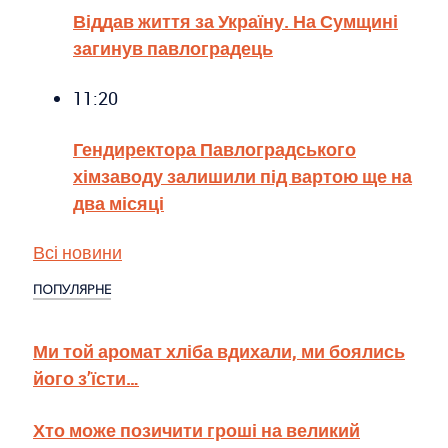
Віддав життя за Україну. На Сумщині
загинув павлоградець
11:20
Гендиректора Павлоградського
хімзаводу залишили під вартою ще на
два місяці
Всі новини
ПОПУЛЯРНЕ
Ми той аромат хліба вдихали, ми боялись
його з’їсти…
Хто може позичити гроші на великий