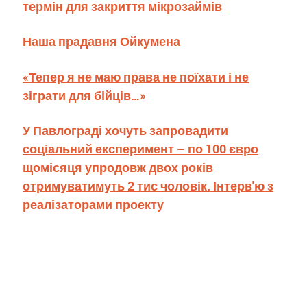
термін для закриття мікрозаймів
Наша прадавня Ойкумена
«Тепер я не маю права не поїхати і не
зіграти для бійців…»
У Павлограді хочуть запровадити
соціальний експеримент – по 100 євро
щомісяця упродовж двох років
отримуватимуть 2 тис чоловік. Інтерв'ю з
реалізаторами проекту