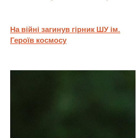
На війні загинув гірник ШУ ім.
Героїв космосу