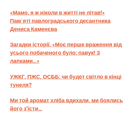
«Мамо, я ж ніколи в житті не літав!»
Пам`яті павлоградського десантника
Дениса Каменєва
Загадки історії. «Моє перше враження від
усього побаченого було: павук! З
лапками…»
УЖКГ, ПЖС, ОСББ: чи будет світло в кінці
тунеля?
Ми той аромат хліба вдихали, ми боялись
його з’їсти…