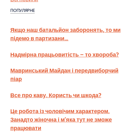
ПОПУЛЯРНЕ
Якщо наш батальйон заборонять, то ми
підемо в партизани…
Надмірна працьовитість – то хвороба?
Мавринський Майдан і передвиборчий
піар
Все про каву. Користь чи шкода?
Це робота із чоловічим характером.
Занадто жіночна і м’яка тут не зможе
працювати