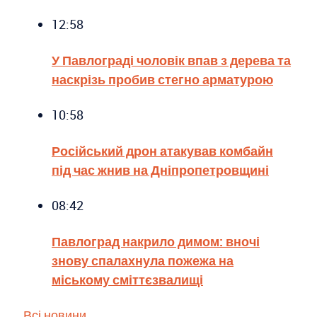
12:58
У Павлограді чоловік впав з дерева та
наскрізь пробив стегно арматурою
10:58
Російський дрон атакував комбайн
під час жнив на Дніпропетровщині
08:42
Павлоград накрило димом: вночі
знову спалахнула пожежа на
міському сміттєзвалищі
Всі новини