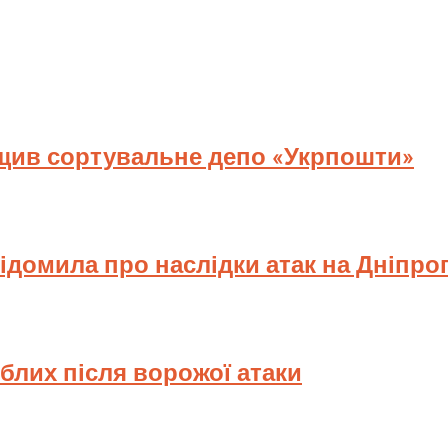
ищив сортувальне депо «Укрпошти»
відомила про наслідки атак на Дніпр
иблих після ворожої атаки