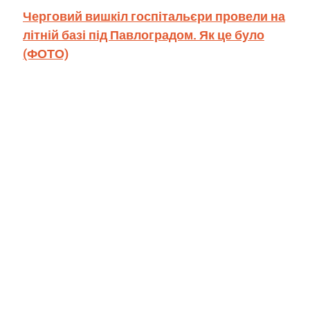
Черговий вишкіл госпітальєри провели на
літній базі під Павлоградом. Як це було
(ФОТО)