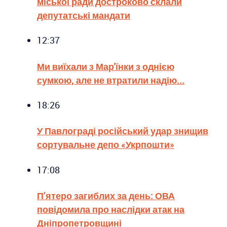
міської ради достроково склали
депутатські мандати
12:37
Ми виїхали з Мар'їнки з однією
сумкою, але не втратили надію...
18:26
У Павлограді російський удар знищив
сортувальне депо «Укрпошти»
17:08
П’ятеро загиблих за день: ОВА
повідомила про наслідки атак на
Дніпропетровщині