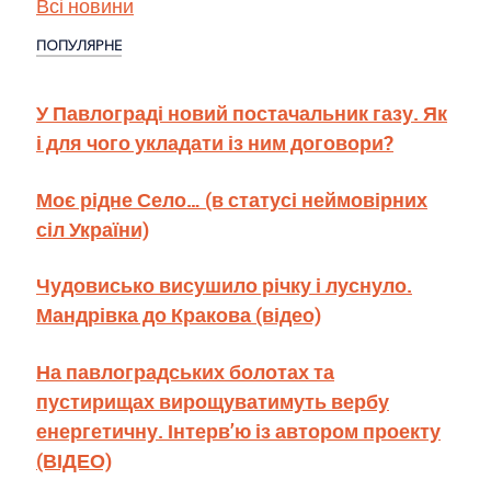
Всі новини
ПОПУЛЯРНЕ
У Павлограді новий постачальник газу. Як
і для чого укладати із ним договори?
Моє рідне Село… (в статусі неймовірних
сіл України)
Чудовисько висушило річку і луснуло.
Мандрівка до Кракова (відео)
На павлоградських болотах та
пустирищах вирощуватимуть вербу
енергетичну. Інтерв’ю із автором проекту
(ВІДЕО)