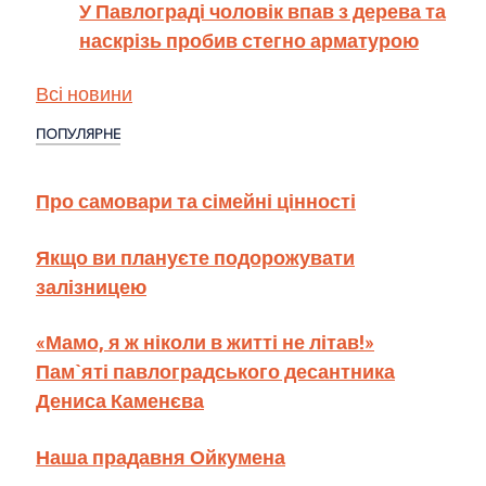
У Павлограді чоловік впав з дерева та
наскрізь пробив стегно арматурою
Всі новини
ПОПУЛЯРНЕ
Про самовари та сімейні цінності
Якщо ви плануєте подорожувати
залізницею
«Мамо, я ж ніколи в житті не літав!»
Пам`яті павлоградського десантника
Дениса Каменєва
Наша прадавня Ойкумена