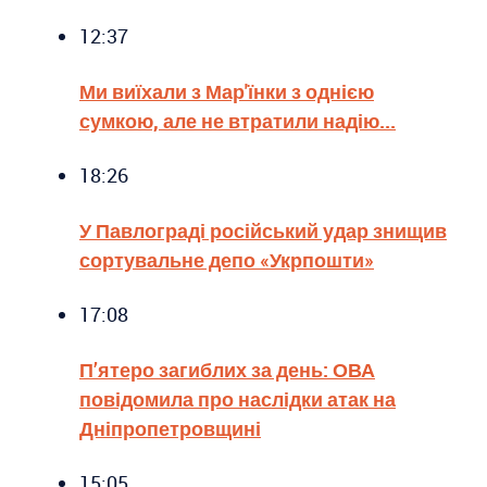
12:37
Ми виїхали з Мар'їнки з однією
сумкою, але не втратили надію...
18:26
У Павлограді російський удар знищив
сортувальне депо «Укрпошти»
17:08
П’ятеро загиблих за день: ОВА
повідомила про наслідки атак на
Дніпропетровщині
15:05