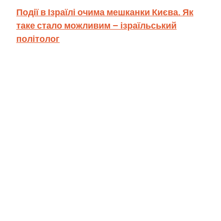
Події в Ізраїлі очима мешканки Києва. Як
таке стало можливим – ізраїльський
політолог