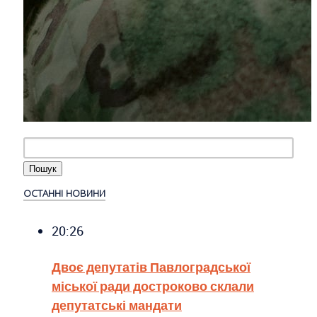
ОСТАННІ НОВИНИ
20:26
Двоє депутатів Павлоградської
міської ради достроково склали
депутатські мандати