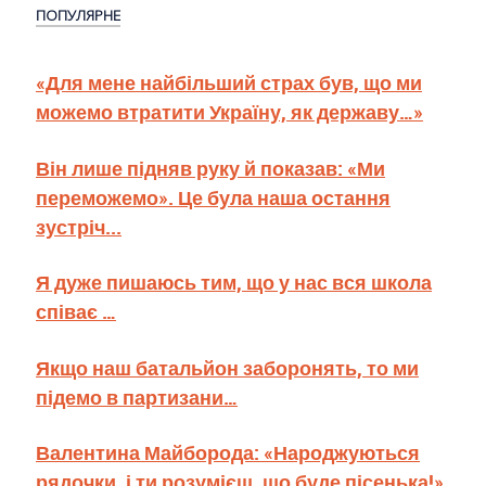
ПОПУЛЯРНЕ
«Для мене найбільший страх був, що ми
можемо втратити Україну, як державу…»
Він лише підняв руку й показав: «Ми
переможемо». Це була наша остання
зустріч...
Я дуже пишаюсь тим, що у нас вся школа
співає …
Якщо наш батальйон заборонять, то ми
підемо в партизани…
Валентина Майборода: «Народжуються
рядочки, і ти розумієш, що буде пісенька!»