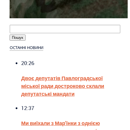
ОСТАННІ НОВИНИ
20:26
Двоє депутатів Павлоградської
міської ради достроково склали
депутатські мандати
12:37
Ми виїхали з Мар'їнки з однією