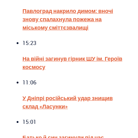
Павлоград накрило димом: вночі
знову спалахнула пожежа на
міському сміттєзвалищі
15:23
На війні загинув гірник ШУ ім. Героїв
космосу
11:06
У Дніпрі російський удар знищив
склад «Ласунки»
15:01
Батько й син загинули під час