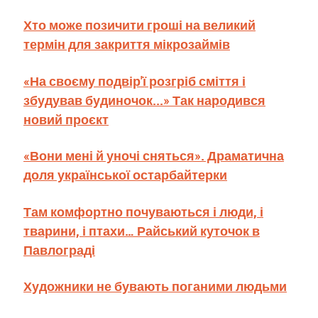
Хто може позичити гроші на великий
термін для закриття мікрозаймів
«На своєму подвір'ї розгріб сміття і
збудував будиночок...» Так народився
новий проєкт
«Вони мені й уночі сняться». Драматична
доля української остарбайтерки
Там комфортно почуваються і люди, і
тварини, і птахи… Райський куточок в
Павлограді
Художники не бувають поганими людьми