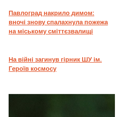
Павлоград накрило димом:
вночі знову спалахнула пожежа
на міському сміттєзвалищі
На війні загинув гірник ШУ ім.
Героїв космосу