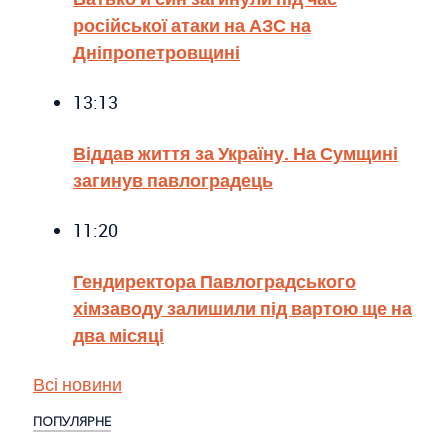
російської атаки на АЗС на
Дніпропетровщині
13:13
Віддав життя за Україну. На Сумщині
загинув павлоградець
11:20
Гендиректора Павлоградського
хімзаводу залишили під вартою ще на
два місяці
Всі новини
ПОПУЛЯРНЕ