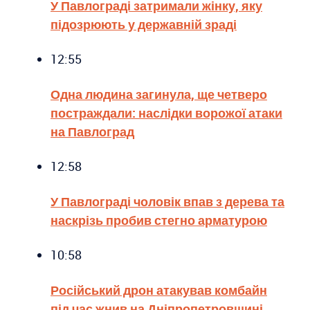
У Павлограді затримали жінку, яку
підозрюють у державній зраді
12:55
Одна людина загинула, ще четверо
постраждали: наслідки ворожої атаки
на Павлоград
12:58
У Павлограді чоловік впав з дерева та
наскрізь пробив стегно арматурою
10:58
Російський дрон атакував комбайн
під час жнив на Дніпропетровщині