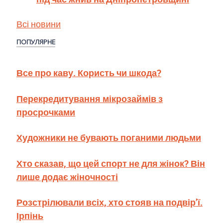
Всі новини
ПОПУЛЯРНЕ
Все про каву. Користь чи шкода?
Перекредитування мікрозаймів з
просрочками
Художники не бувають поганими людьми
Хто сказав, що цей спорт не для жінок? Він
лише додає жіночності
Розстрілювали всіх, хто стояв на подвір’ї.
Ірпінь