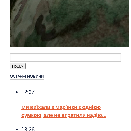
ОСТАННІ НОВИНИ
12:37
Ми виїхали з Мар'їнки з однією
сумкою, але не втратили надію...
18:26