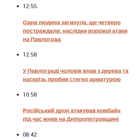
12:55
Одна людина загинула, ще четверо
постраждали: наслідки ворожої атаки
на Павлоград
12:58
У Павлограді чоловік впав з дерева та
наскрізь пробив стегно арматурою
10:58
Російський дрон атакував комбайн
під час жнив на Дніпропетровщині
08:42