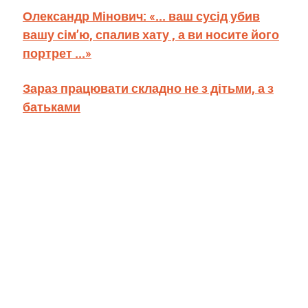
Олександр Мінович: «... ваш сусід убив
вашу сім’ю, спалив хату , а ви носите його
портрет ...»
Зараз працювати складно не з дітьми, а з
батьками