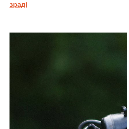
зраді