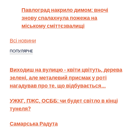
Павлоград накрило димом: вночі
знову спалахнула пожежа на
міському сміттєзвалищі
Всі новини
ПОПУЛЯРНЕ
Виходиш на вулицю - квіти цвітуть, дерева
зелені, але металевий присмак у роті
нагадував про те, що відбувається...
УЖКГ, ПЖС, ОСББ: чи будет світло в кінці
тунеля?
Самарська Радута